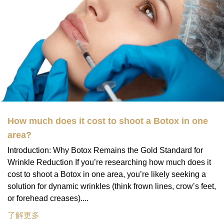
How much does it cost to shoot a Botox in one
area?
Introduction: Why Botox Remains the Gold Standard for
Wrinkle Reduction If you’re researching how much does it
cost to shoot a Botox in one area, you’re likely seeking a
solution for dynamic wrinkles (think frown lines, crow’s feet,
or forehead creases)....
了解更多