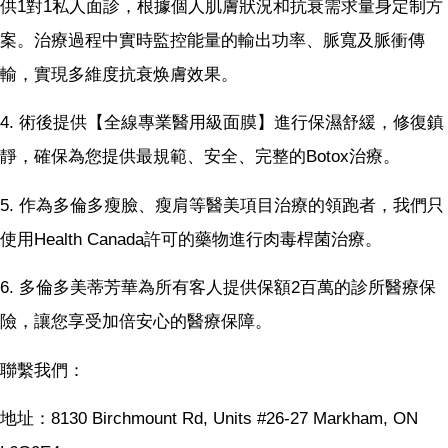
供1對1私人面診，根據個人肌膚狀況和抗衰需求量身定制方
案。治療過程中實時監控能量的輸出功率、脈寬及脈衝傳
輸，實現多維度抗衰焕膚效果。
4. 術後提供【全線專業醫用級面膜】進行保濕舒緩，修復鎮
靜，確保為您提供最規範、安全、完整的Botox治療。
5. 作為多倫多瘦臉、瘦肩等醫美項目治療的領跑者，我們只
使用Health Canada許可的藥物進行肉毒桿菌治療。
6. 多倫多美蒂芳華為所有客人提供保額2百萬的診所醫療保
險，讓您享受加倍安心的醫療保障。
聯繫我們：
地址：8130 Birchmount Rd, Units #26-27 Markham, ON