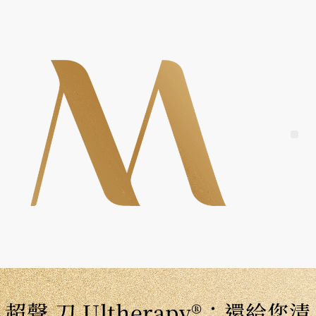
Skip
to
content
Me
超聲 刀 Ultherapy®：還給您清