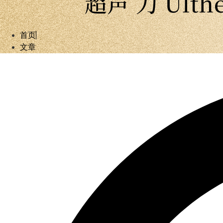
超声 刀 Ul
首页
文章