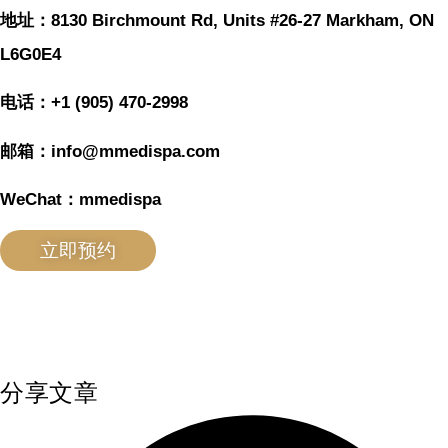
地址：8130 Birchmount Rd, Units #26-27 Markham, ON
L6G0E4
电话：+1 (905) 470-2998
邮箱：info@mmedispa.com
WeChat：mmedispa
立即预约
分享文章