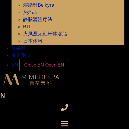
溶脂针Belkyra
热玛吉
静脉滴注疗法
BTL
火凤凰无创纤体溶脂
日本体雕
效果图
关于我们
EN
Close EN
Open EN
EN