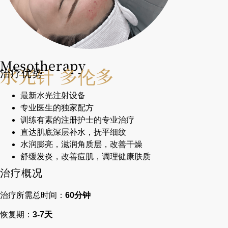
Mesotherapy
水光针 多伦多
治疗优势
最新水光注射设备
专业医生的独家配方
训练有素的注册护士的专业治疗
直达肌底深层补水，抚平细纹
水润膨亮，滋润角质层，改善干燥
舒缓发炎，改善痘肌，调理健康肤质
治疗概况
治疗所需总时间：
60分钟
恢复期：
3-7天