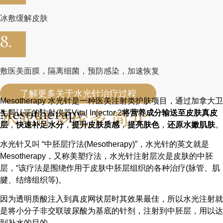
冰敷缓解皮肤
8.
敷医美面膜，隔离细菌，预防感染，加速恢复
了解更多关于水光针治疗过程
Mesotherapy 水光针是一种医美注射类护肤项目，通过加拿大卫
水光针多伦多 简介
Mesotherapy
生局认证的注射仪器Vital Injector 2
将营养成分输送至皮肤真皮
层
，
快速补足水分
，
提升皮肤质感
，
提亮肤色
，
还原水嫩肌肤
。
水光针又叫 “中胚层疗法(Mesotherapy)”，水光针的英文就是
Mesotherapy，又称美塑疗法，水光针注射层次是皮肤的中胚
层，“该疗法是围绕作用于皮肤中胚层组织的各种治疗(脉管、肌
腱、结缔组织等)。
因为透明质酸注入到真皮网状层时其效果最佳，所以水光注射就
是将小分子非交联玻尿酸为基底的针剂，注射到中胚层，用以达
到补水的目的。