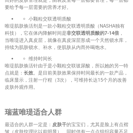
而好的皮肤管理就是，由表及里每一层都要管理，每一层都
要给予每一层需要的营养才好。
小颗粒交联透明质酸
唯瑅肌肤焕活剂是一款小颗粒交联透明质酸（NASHA独有
科技），它在体内降解时间是
非交联透明质酸的7-14倍
，
当唯瑅进入真皮层，就像在真皮深层形成一个天然锁水库，
持续为肌肤锁水、补水，使肌肤从内而外喝饱水。
维持时间长
唯瑅肌肤焕活针由于是小颗粒交联玻尿酸，所以她的另一特
点就是：
长效
。是目前美肤效果保持时间最长的一款产品，
临床显示，注射一疗程（3次），可维持长达15个月的改善
皮肤外观作用。
瑞蓝唯瑅适合人群
最适合的人群一定是：
皮肤干
的宝宝们，尤其是脸上有点褶
皱（皮肤纹理比以前明显）、同时伴有一点点组织容量不足