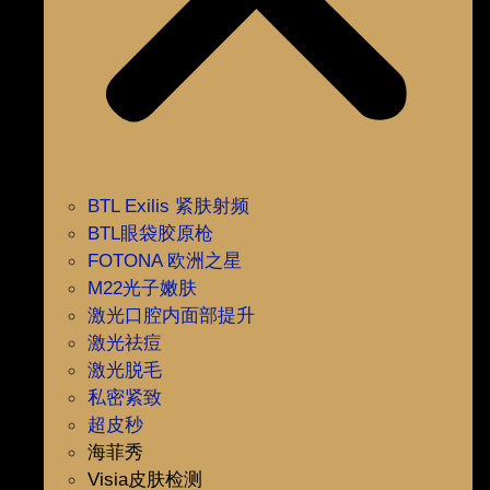
BTL Exilis 紧肤射频
BTL眼袋胶原枪
FOTONA 欧洲之星
M22光子嫩肤
激光口腔内面部提升
激光祛痘
激光脱毛
私密紧致
超皮秒
海菲秀
Visia皮肤检测