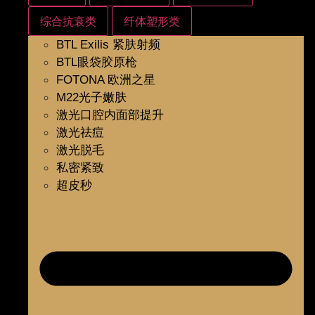
综合抗衰类
纤体塑形类
BTL Exilis 紧肤射频
BTL眼袋胶原枪
FOTONA 欧洲之星
M22光子嫩肤
激光口腔内面部提升
激光祛痘
激光脱毛
私密紧致
超皮秒