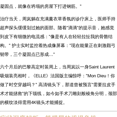
凝固点，就像在坍塌的房屋下打进钢筋。”
治疗当天，周岚躺在充满薰衣草香氛的诊疗床上，医师手持
超声探头缓缓划过她的面部。随着”滴滴”的提示音，她感觉
到皮下有细微的电流感：”像是有人在轻轻拉扯我的骨骼结
构。” 护士实时监控着热成像屏幕：”现在能量正在刺激颧弓
韧带，三个凝固点已形成…”
六个月后的巴黎高定时装周上，当周岚以一身Saint Laurent
吸烟装亮相时，《ELLE》法国版主编惊呼：”Mon Dieu！你
做了时空穿越吗？” 高清镜头下，那道曾被预言”需要拉皮手
术才能拯救”的下颌线，如今如手术刀雕刻般棱角分明，颈部
的横纹淡得需用4K镜头才能捕捉。