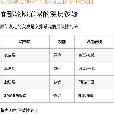
症状深度解析：筋膜层的坍塌危机
面部轮廓崩塌的深层逻辑
面部衰老的实质是支撑系统的层级性瓦解：
结构层
功能
衰老表现
表皮层
屏障
色斑/粗糙
真皮层
弹性
细纹/松弛
脂肪层
容积
凹陷/下垂
SMAS筋膜层
锚定
轮廓崩塌
超声刀
的突破性在于：