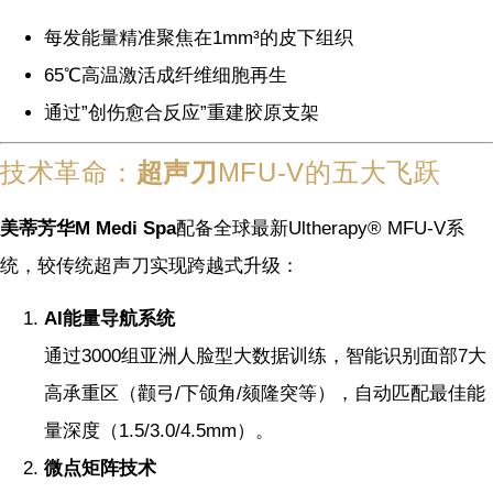
每发能量精准聚焦在1mm³的皮下组织
65℃高温激活成纤维细胞再生
通过”创伤愈合反应”重建胶原支架
技术革命：
超声刀
MFU-V的五大飞跃
美蒂芳华M Medi Spa
配备全球最新Ultherapy® MFU-V系
统，较传统超声刀实现跨越式升级：
AI能量导航系统
通过3000组亚洲人脸型大数据训练，智能识别面部7大
高承重区（颧弓/下颌角/颏隆突等），自动匹配最佳能
量深度（1.5/3.0/4.5mm）。
微点矩阵技术