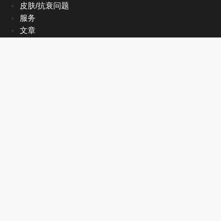
皮肤/抗衰问题
服务
文章
关于我们
EN
首页
皮肤/抗衰问题
服务
文章
关于我们
EN
联系方式
+1 905-470-2998
info@mmedispa.com
8130 Birchmount Rd #26-27,
Markham, ON L6G 0E3