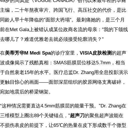
49岁的周岚是《VOGUE CANADA》创刊以来最年轻的华裔
主编，二十年熬夜审片、跨国飞行、高压社交的代价，是比
同龄人早十年降临的”面部大坍塌”。最刺痛她的，是三个月
前在Met Gala上被错认成某位政商名流的母亲：”我的下颌线
去哪儿了？难道优雅老去就必须接受轮廓消失？”
在
美蒂芳华M Medi Spa
的诊疗室里，
VISIA皮肤检测
的超声
波成像揭示了残酷真相：SMAS筋膜层位移达5.7mm，相当
于自然衰老15年的水平。医疗总监Dr. Zhang用全息投影演示
更触目惊心的画面——面部深层组织的胶原网络支离破碎，
宛如地震后的桥梁钢架。
“这种情况需要直达4.5mm筋膜层的能量干预。”Dr. Zhang在
三维模型上圈出89个关键锚点，”
超声刀
的聚焦超声波能在
不损伤表皮的前提下，让65℃的热量在皮下形成数千个微型