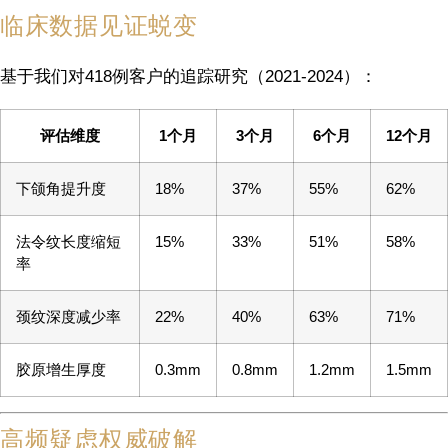
临床数据见证蜕变
基于我们对418例客户的追踪研究（2021-2024）：
评估维度
1个月
3个月
6个月
12个月
下颌角提升度
18%
37%
55%
62%
法令纹长度缩短
15%
33%
51%
58%
率
颈纹深度减少率
22%
40%
63%
71%
胶原增生厚度
0.3mm
0.8mm
1.2mm
1.5mm
高频疑虑权威破解