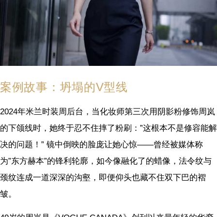
案例故事：坍塌的V型线
2024年米兰时装周后台，当化妆师第三次用阴影粉修饰周岚
的下颌线时，她终于忍不住摔了粉刷：”这根本不是修容能解
决的问题！” 镜中倒映的脸庞让她心惊——曾经被媒体称
为”东方赫本”的锋利轮廓，如今像融化了的蜡像，法令纹与
颈纹连成一道深深的沟壑，即便仰头也藏不住双下巴的褶
皱。