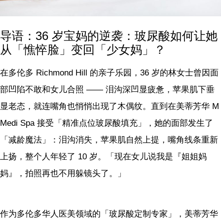
导语：36 岁宝妈的逆袭：玻尿酸如何让她
从「憔悴脸」变回「少女妈」？
在多伦多 Richmond Hill 的亲子乐园，36 岁的林女士曾因面
部凹陷不敢和女儿合照 —— 泪沟深凹显疲惫，苹果肌下垂
显老态，就连嘴角也悄悄出现了木偶纹。直到在美蒂芳华 M
Medi Spa 接受「精准点位玻尿酸填充」，她的面部发生了
「减龄魔法」：泪沟消失，苹果肌自然上提，嘴角线条重新
上扬，整个人年轻了 10 岁。「现在女儿说我是『姐姐妈
妈』，拍照再也不用躲镜头了。」
作为多伦多华人医美领域的「玻尿酸定制专家」，美蒂芳华