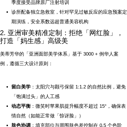
季度接受品牌原厂注射培训
诊所配备独立急救室，针对罕见过敏反应的应急预案定
期演练，安全系数远超普通美容机构
2. 亚洲审美精准定制：拒绝「网红脸」，
打造「妈生感」高级美
美蒂芳华的「亚洲面部美学体系」基于 3000 + 例华人案
例，遵循三大设计原则：
留白美学
：太阳穴与颧弓保留 1:1.2 的自然比例，避免
「饱满过头」的人工感
动态平衡
：微笑时苹果肌提升幅度不超过 15°，确保表
情自然（如能正常做「惊讶脸」）
肤色协调
：填充部位与周围肤色差控制在 0.5 个色阶