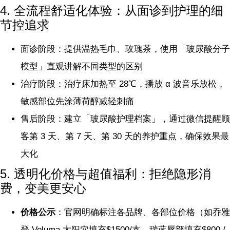
4. 全流程舒适化体验：从面诊到护理的细
节控追求
面诊阶段：提供温热毛巾、玫瑰茶，使用「玻尿酸分子
模型」直观讲解不同类型的区别
治疗阶段：治疗床加热至 28℃，播放 α 波音乐放松，
敏感部位先涂薄荷醇减轻刺痛
售后阶段：建立「玻尿酸护理档案」，通过微信提醒顾
客第 3 天、第 7 天、第 30 天的养护重点，确保效果最
大化
5. 透明化价格与超值福利：拒绝隐形消
费，变美更安心
价格公示
：官网明确标注各品牌、各部位价格（如乔雅
登 Voluma 太阳穴填充$1500/支，瑞蓝唇部填充$800 /