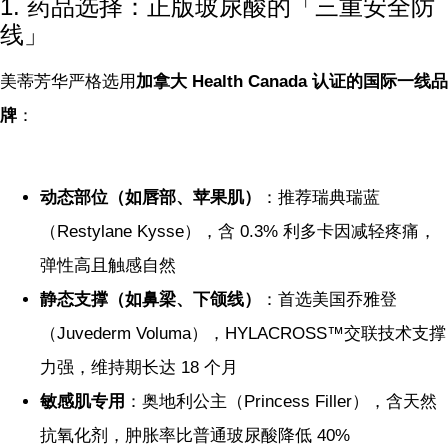
1. 药品选择：正版玻尿酸的「三重安全防
线」
美蒂芳华严格选用
加拿大 Health Canada 认证的国际一线品
牌
：
动态部位（如唇部、苹果肌）
：推荐瑞典瑞蓝
（Restylane Kysse），含 0.3% 利多卡因减轻疼痛，
弹性高且触感自然
静态支撑（如鼻梁、下颌线）
：首选美国乔雅登
（Juvederm Voluma），HYLACROSS™交联技术支撑
力强，维持期长达 18 个月
敏感肌专用
：奥地利公主（Princess Filler），含天然
抗氧化剂，肿胀率比普通玻尿酸降低 40%