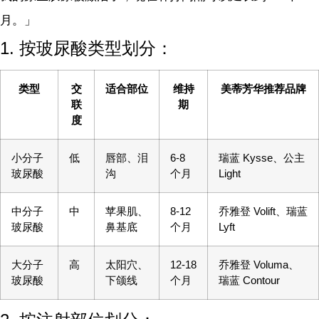
月。」
1. 按玻尿酸类型划分：
类型
交
适合部位
维持
美蒂芳华推荐品牌
联
期
度
小分子
低
唇部、泪
6-8
瑞蓝 Kysse、公主
玻尿酸
沟
个月
Light
中分子
中
苹果肌、
8-12
乔雅登 Volift、瑞蓝
玻尿酸
鼻基底
个月
Lyft
大分子
高
太阳穴、
12-18
乔雅登 Voluma、
玻尿酸
下颌线
个月
瑞蓝 Contour