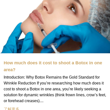
How much does it cost to shoot a Botox in one
area?
Introduction: Why Botox Remains the Gold Standard for
Wrinkle Reduction If you’re researching how much does it
cost to shoot a Botox in one area, you’re likely seeking a
solution for dynamic wrinkles (think frown lines, crow’s feet,
or forehead creases)....
了解更多