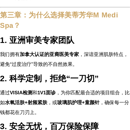
第三章：为什么选择美蒂芳华M Medi
Spa？
1. 亚洲审美专家团队
我们拥有
加拿大认证的亚裔医美专家
，深谙亚洲肌肤特点，
避免“过度治疗”导致的不自然效果。
2. 科学定制，拒绝“一刀切”
通过
VISIA检测
和
1V1面诊
，为你匹配最合适的项目组合，比
如
水氧活肤+射频紧肤
，或
玻璃肌护理+童颜针
，确保每一分
钱都花在刀刃上。
3. 安全无忧，百万保险保障