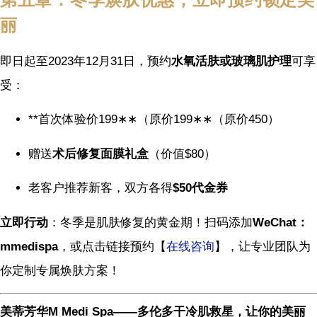
丽
即日起至2023年12月31日，预约
水氧活肤或玻璃肌护理
可享
受：
**首次体验价
199∗∗（原价
199
∗
∗
（原价
450）
赠送
术后修复面膜礼盒
（价值$80）
老客户推荐新客，双方各得
$50代金券
立即行动
：冬季是肌肤修复的黄金期！扫码添加
WeChat：
mmedispa
，或点击链接预约【
在线咨询
】，让专业团队为
你定制专属焕肤方案！
美蒂芳华M Medi Spa——多伦多干冷肌救星，让你的美丽