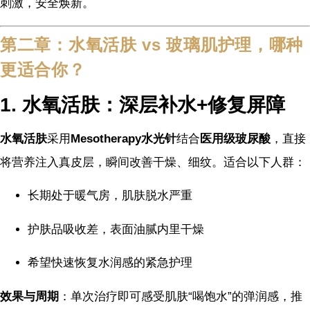
刺激，安全焕新。
第二章：水氧活肤 vs 玻璃肌护理，哪种
更适合你？
1. 水氧活肤：深层补水+修复屏障
水氧活肤
采用
Mesotherapy水光针
结合
医用级玻尿酸
，直接
将营养注入真皮层，瞬间改善干燥、细纹。适合以下人群：
长期处于暖气房，肌肤脱水严重
护肤品吸收差，表面油腻内里干燥
希望快速恢复水润感的紧急护理
效果与周期
：单次治疗即可感受肌肤“喝饱水”的弹润感，推