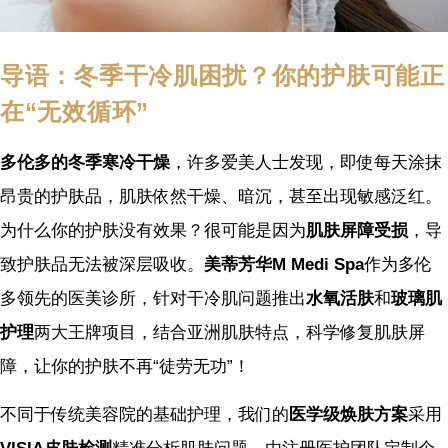
导语：冬季干冷肌困扰？你的护肤可能正
在“无效循环”
多伦多的冬季寒冷干燥
，许多爱美人士发现，即使每天涂抹
昂贵的护肤品，肌肤依然干燥、暗沉，甚至出现敏感泛红。
为什么你的护肤没有效果？很可能是因为
肌肤屏障受损
，导
致护肤品无法被深层吸收。
美蒂芳华M Medi Spa
作为多伦
多领先的医美诊所，针对干冷肌问题推出
水氧活肤
和
玻璃肌
护理
两大王牌项目，结合亚洲肌肤特点，科学修复肌肤屏
障，让你的护肤不再“徒劳无功”！
不同于传统美容院的基础护理，我们的
医学级焕肤方案
采用