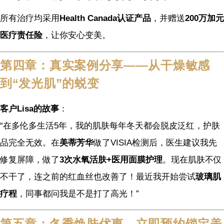
所有治疗均采用
Health Canada认证产品
，并赠送
200万加元
医疗责任险
，让你安心变美。
第四章：真实案例分享——从干燥敏感
到“发光肌”的蜕变
客户Lisa的故事
：
“在多伦多生活5年，我的肌肤每年冬天都会脱皮泛红，护肤
品完全无效。在
美蒂芳华
做了VISIA检测后，医生建议我先
修复屏障，做了
3次水氧活肤+医用面膜护理
。现在肌肤不仅
不干了，连之前的红血丝也改善了！最近我开始尝试
玻璃肌
疗程
，同事都问我是不是打了高光！”
第五章：冬季焕肤优惠，立即预约锁定美