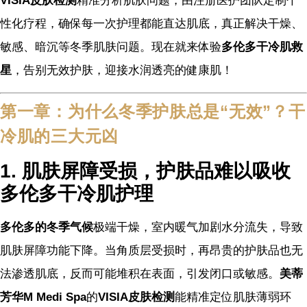
VISIA皮肤检测
精准分析肌肤问题，由注册医护团队定制个
性化疗程，确保每一次护理都能直达肌底，真正解决干燥、
敏感、暗沉等冬季肌肤问题。现在就来体验
多伦多干冷肌救
星
，告别无效护肤，迎接水润透亮的健康肌！
第一章：为什么冬季护肤总是“无效”？干
冷肌的三大元凶
1. 肌肤屏障受损，护肤品难以吸收
多伦多干冷肌护理
多伦多的冬季气候
极端干燥，室内暖气加剧水分流失，导致
肌肤屏障功能下降。当角质层受损时，再昂贵的护肤品也无
法渗透肌底，反而可能堆积在表面，引发闭口或敏感。
美蒂
芳华M Medi Spa
的
VISIA皮肤检测
能精准定位肌肤薄弱环