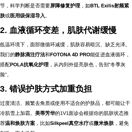
节，科学判断是否需要
屏障修复护理
，如
BTL Exilis射频紧
肤
或
医用级保湿导入
。
2. 血液循环变差，肌肤代谢缓慢
低温环境下，面部微循环减缓，肌肤容易暗沉、缺乏光泽。
我们的
静脉滴注疗法
和
FOTONA 4D PRO
能促进血液循环，
搭配
POLA抗氧化护理
，从内到外提亮肤色，告别“冬季灰
脸”。
3. 错误护肤方式加重负担
过度清洁、频繁去角质或使用不适合的护肤品，都可能让干
冷肌雪上加霜。
美蒂芳华
的1V1面诊会根据你的肌肤状态推
荐
温和焕肤方案
，比如
Silkpeel真空水疗
或
微米焕肤
，避免