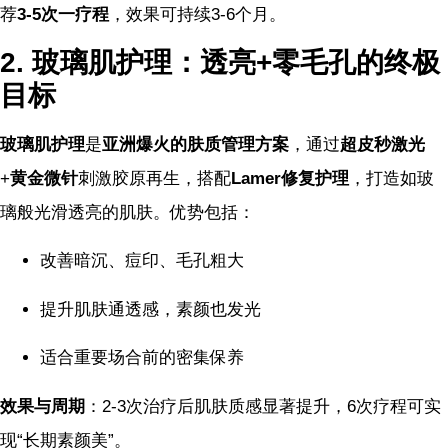
荐
3-5次一疗程
，效果可持续3-6个月。
2. 玻璃肌护理：透亮+零毛孔的终极
目标
玻璃肌护理
是
亚洲爆火的肤质管理方案
，通过
超皮秒激光
+
黄金微针
刺激胶原再生，搭配
Lamer修复护理
，打造如玻
璃般光滑透亮的肌肤。优势包括：
改善暗沉、痘印、毛孔粗大
提升肌肤通透感，素颜也发光
适合重要场合前的密集保养
效果与周期
：2-3次治疗后肌肤质感显著提升，6次疗程可实
现“长期素颜美”。