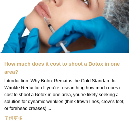
How much does it cost to shoot a Botox in one
area?
Introduction: Why Botox Remains the Gold Standard for
Wrinkle Reduction If you’re researching how much does it
cost to shoot a Botox in one area, you’re likely seeking a
solution for dynamic wrinkles (think frown lines, crow’s feet,
or forehead creases)....
了解更多