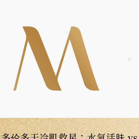
Skip
to
content
Me
多伦多干冷肌救星：水氧活肤 vs