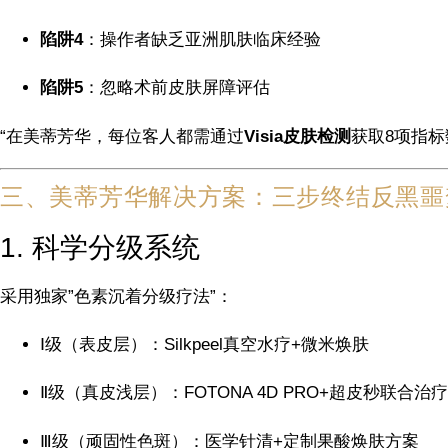
陷阱4
：操作者缺乏亚洲肌肤临床经验
陷阱5
：忽略术前皮肤屏障评估
“在美蒂芳华，每位客人都需通过
Visia皮肤检测
获取8项指标
三、美蒂芳华解决方案：三步终结反黑噩
1. 科学分级系统
采用独家”色素沉着分级疗法”：
Ⅰ级（表皮层）：Silkpeel真空水疗+微米焕肤
Ⅱ级（真皮浅层）：FOTONA 4D PRO+超皮秒联合治疗
Ⅲ级（顽固性色斑）：医学针清+定制果酸焕肤方案