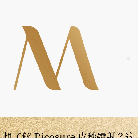
Skip
to
content
Me
想了解 Picosure 皮秒镭射？这