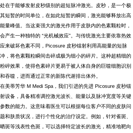
处在于能够发射皮秒级别的超短脉冲激光。皮秒，是一个极
其短暂的时间单位，在如此短暂的瞬间，激光能够释放出高
能量峰值。当这束强大的激光作用于皮肤内的色素颗粒时，
会产生一种独特的 “光机械效应”。与传统激光主要依靠热效
应来破坏色素不同，Picosure 皮秒镭射利用高能量的短脉
冲，将色素颗粒瞬间击碎成极为细小的碎片。这种超精细的
粉碎效果，使得色素碎片更易于被人体自身的巨噬细胞识别
和吞噬，进而通过正常的新陈代谢排出体外。
在美蒂芳华 M Medi Spa，我们引进的先进 Picosure 皮秒镭
射设备，具备精准调控激光波长、能量以及脉冲宽度等关键
参数的能力。这意味着医生可以根据每位客户不同的皮肤问
题和肤质状况，进行个性化的治疗设定。例如，针对雀斑、
晒斑等浅表性色斑，可以选择特定波长的激光，精准地靶向