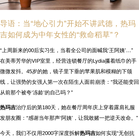
导语：当“地心引力”开始不讲武德，热玛
吉如何成为中年女性的“救命稻草”？
“上周新来的00后实习生，当着全公司的面喊我‘王阿姨’…”
在美蒂芳华的VIP室里，经营连锁餐厅的Lydia攥着纸巾的手
微微发抖。45岁的她，镜子里下垂的苹果肌和模糊的下颌
线，让强势的女强人第一次在陌生人面前崩溃：“我还能变回
从前那个被夸‘冻龄’的自己吗？”
热玛吉
治疗后的第180天，她在餐厅周年庆上穿着露肩礼服
发朋友圈：“感谢当年那声‘阿姨’，让我敢赌一把逆天改命。”
今天，我们不仅用2000字深度拆解
热玛吉
如何实现“无创抗