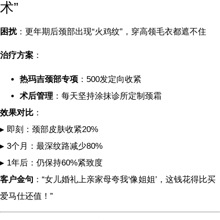
术”
困扰
：更年期后颈部出现“火鸡纹”，穿高领毛衣都遮不住
治疗方案
：
热玛吉颈部专项
：500发定向收紧
术后管理
：每天坚持涂抹诊所定制颈霜
效果对比
：
▸ 即刻：颈部皮肤收紧20%
▸ 3个月：最深纹路减少80%
▸ 1年后：仍保持60%紧致度
客户金句
：“女儿婚礼上亲家母夸我‘像姐姐’，这钱花得比买
爱马仕还值！”