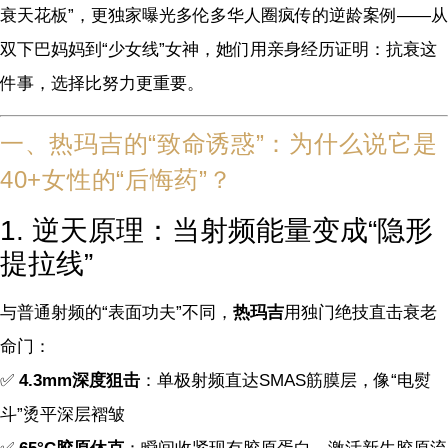
衰天花板”，更独家曝光多伦多华人圈疯传的逆龄案例——从
双下巴妈妈到“少女线”女神，她们用亲身经历证明：抗衰这
件事，选择比努力更重要。
一、热玛吉的“致命诱惑”：为什么说它是
40+女性的“后悔药”？
1. 逆天原理：当射频能量变成“隐形
提拉线”
与普通射频的“表面功夫”不同，
热玛吉
用独门绝技直击衰老
命门：
✅
4.3mm深度狙击
：单极射频直达SMAS筋膜层，像“电熨
斗”烫平深层褶皱