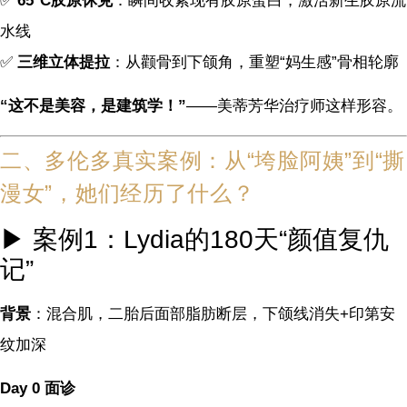
✅
65°C胶原休克
：瞬间收紧现有胶原蛋白，激活新生胶原流
水线
✅
三维立体提拉
：从颧骨到下颌角，重塑“妈生感”骨相轮廓
“这不是美容，是建筑学！”
——美蒂芳华治疗师这样形容。
二、多伦多真实案例：从“垮脸阿姨”到“撕
漫女”，她们经历了什么？
▶ 案例1：Lydia的180天“颜值复仇
记”
背景
：混合肌，二胎后面部脂肪断层，下颌线消失+印第安
纹加深
Day 0 面诊