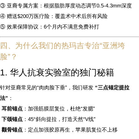
③ 亚裔专属方案：根据脂肪厚度动态调节0.5-4.3mm深度
④ 赠送$200万医疗险：覆盖术中术后所有风险
⑤ 效果保障协议：6个月内不满意免费补打
四、为什么我们的热玛吉专治“亚洲垮
脸”？
1. 华人抗衰实验室的独门秘籍
针对亚裔常见的“肉肉脸下垂”，我们研发
“三点锚定提拉
法”
：
耳前锚点
：加强筋膜层复位，杜绝“发腮”
下颌锚点
：45°斜向提拉，打造天然“V线”
颧骨锚点
：定点加强胶原再生，苹果肌复位不上移