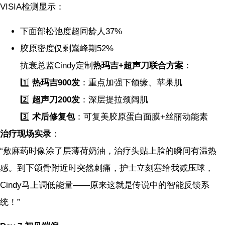
VISIA检测显示：
下面部松弛度超同龄人37%
胶原密度仅剩巅峰期52%
抗衰总监Cindy定制
热玛吉+超声刀联合方案
：
1️⃣
热玛吉900发
：重点加强下颌缘、苹果肌
2️⃣
超声刀200发
：深层提拉颈阔肌
3️⃣
术后修复包
：可复美胶原蛋白面膜+丝丽动能素
治疗现场实录
：
“敷麻药时像涂了层薄荷奶油，治疗头贴上脸的瞬间有温热
感。到下颌骨附近时突然刺痛，护士立刻塞给我减压球，
Cindy马上调低能量——原来这就是传说中的智能反馈系
统！”