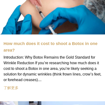
How much does it cost to shoot a Botox in one
area?
Introduction: Why Botox Remains the Gold Standard for
Wrinkle Reduction If you’re researching how much does it
cost to shoot a Botox in one area, you’re likely seeking a
solution for dynamic wrinkles (think frown lines, crow’s feet,
or forehead creases)....
了解更多