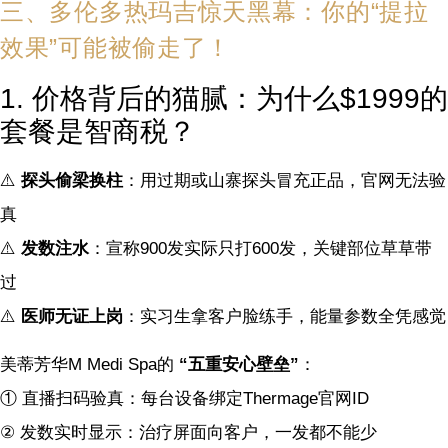
三、多伦多热玛吉惊天黑幕：你的“提拉
效果”可能被偷走了！
1. 价格背后的猫腻：为什么$1999的
套餐是智商税？
⚠️
探头偷梁换柱
：用过期或山寨探头冒充正品，官网无法验
真
⚠️
发数注水
：宣称900发实际只打600发，关键部位草草带
过
⚠️
医师无证上岗
：实习生拿客户脸练手，能量参数全凭感觉
美蒂芳华M Medi Spa的
“五重安心壁垒”
：
① 直播扫码验真：每台设备绑定Thermage官网ID
② 发数实时显示：治疗屏面向客户，一发都不能少