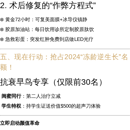
2. 术后修复的“作弊方程式”
❄️ 黄金72小时：可复美面膜+冰导仪镇静
❄️ 胶原加油站：每日饮用诊所定制胶原肽饮
❄️ 急救彩蛋：突发红肿免费到店做LED光疗
五、现在行动：抢占2024“冻龄逆生长”名
额！
抗衰早鸟专享（仅限前30名）
闺蜜同行
：第二人治疗立减
学生特权
：持学生证送价值$500的超声刀体验
立即启动颜值革命