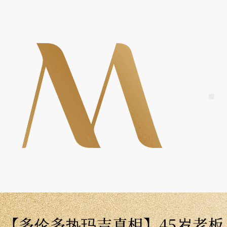
Skip
to
content
Me
【多伦多热玛吉真相】45岁老板