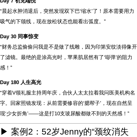
Day 7 初见端倪
“晨起水肿消退后，突然发现双下巴‘缩水’了！原本需要用力
吸气的下颌线，现在放松状态也能看出弧度。”
Day 30 同事惊变
“财务总监偷偷问我是不是做了线雕，因为印第安纹淡得像开
了滤镜。最绝的是涂高光时，苹果肌居然有了‘嘭弹’的阻力
感！”
Day 180 人生高光
“穿着V领礼服主持周年庆，合伙人太太拉着我问医美机构名
字。回家照镜发现：从前需要修容的‘腮帮子’，现在自然呈
现‘少女折角’——这是打10支玻尿酸都做不到的天然感！”
▶ 案例2：52岁Jenny的“颈纹消失