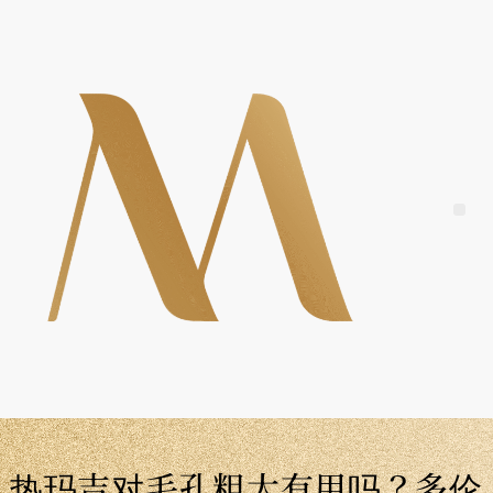
Skip
to
content
Me
热玛吉对毛孔粗大有用吗？多伦