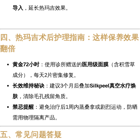
导入
，延长热玛吉效果。
四、热玛吉术后护理指南：这样保养效果
翻倍
黄金72小时
：使用诊所赠送的
医用级面膜
（含积雪草
成分），每天2片密集修复。
长效维持秘诀
：建议3个月后叠加
Silkpeel真空水疗焕
肤
，清除毛孔残留角质。
禁忌提醒
：避免治疗后1周内蒸桑拿或剧烈运动，防晒
需用物理隔离产品。
五、常见问题答疑