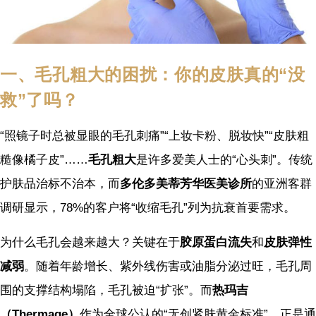
一、毛孔粗大的困扰：你的皮肤真的“没
救”了吗？
“照镜子时总被显眼的毛孔刺痛”“上妆卡粉、脱妆快”“皮肤粗
糙像橘子皮”……
毛孔粗大
是许多爱美人士的“心头刺”。传统
护肤品治标不治本，而
多伦多美蒂芳华医美诊所
的亚洲客群
调研显示，78%的客户将“收缩毛孔”列为抗衰首要需求。
为什么毛孔会越来越大？关键在于
胶原蛋白流失
和
皮肤弹性
减弱
。随着年龄增长、紫外线伤害或油脂分泌过旺，毛孔周
围的支撑结构塌陷，毛孔被迫“扩张”。而
热玛吉
（Thermage）
作为全球公认的“无创紧肤黄金标准”，正是通