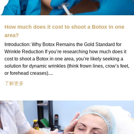
How much does it cost to shoot a Botox in one
area?
Introduction: Why Botox Remains the Gold Standard for
Wrinkle Reduction If you’re researching how much does it
cost to shoot a Botox in one area, you’re likely seeking a
solution for dynamic wrinkles (think frown lines, crow’s feet,
or forehead creases)....
了解更多