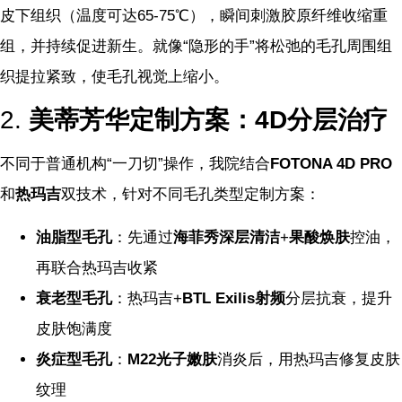
皮下组织（温度可达65-75℃），瞬间刺激胶原纤维收缩重
组，并持续促进新生。就像“隐形的手”将松弛的毛孔周围组
织提拉紧致，使毛孔视觉上缩小。
2.
美蒂芳华定制方案：4D分层治疗
不同于普通机构“一刀切”操作，我院结合
FOTONA 4D PRO
和
热玛吉
双技术，针对不同毛孔类型定制方案：
油脂型毛孔
：先通过
海菲秀深层清洁
+
果酸焕肤
控油，
再联合热玛吉收紧
衰老型毛孔
：热玛吉+
BTL Exilis射频
分层抗衰，提升
皮肤饱满度
炎症型毛孔
：
M22光子嫩肤
消炎后，用热玛吉修复皮肤
纹理