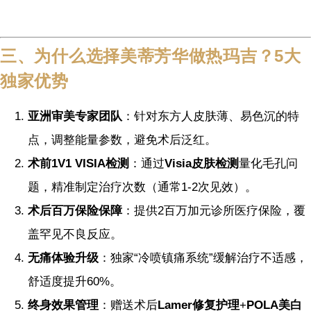
三、为什么选择美蒂芳华做热玛吉？5大
独家优势
亚洲审美专家团队
：针对东方人皮肤薄、易色沉的特
点，调整能量参数，避免术后泛红。
术前1V1 VISIA检测
：通过
Visia皮肤检测
量化毛孔问
题，精准制定治疗次数（通常1-2次见效）。
术后百万保险保障
：提供2百万加元诊所医疗保险，覆
盖罕见不良反应。
无痛体验升级
：独家“冷喷镇痛系统”缓解治疗不适感，
舒适度提升60%。
终身效果管理
：赠送术后
Lamer修复护理
+
POLA美白