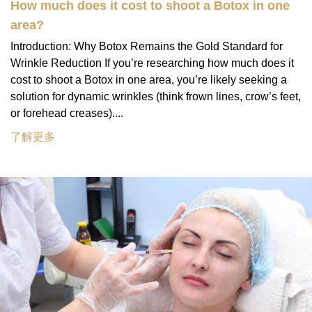
How much does it cost to shoot a Botox in one
area?
Introduction: Why Botox Remains the Gold Standard for
Wrinkle Reduction If you’re researching how much does it
cost to shoot a Botox in one area, you’re likely seeking a
solution for dynamic wrinkles (think frown lines, crow’s feet,
or forehead creases)....
了解更多