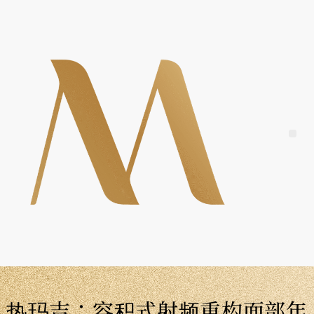
Skip
to
content
Me
热玛吉：容积式射频重构面部年