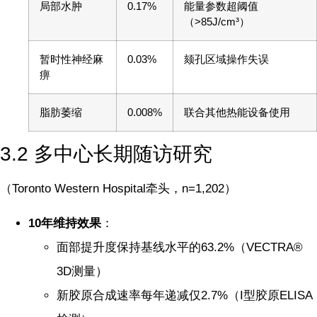
局部水肿
0.17%
能量参数超阈值
（>85J/cm³）
暂时性神经麻
0.03%
颏孔区域操作失误
痹
脂肪萎缩
0.008%
联合其他热能设备使用
3.2 多中心长期随访研究
（Toronto Western Hospital牵头，n=1,202）
10年维持效果
：
面部提升度保持基线水平的63.2%（VECTRA®
3D测量）
新胶原合成速率每年递减仅2.7%（I型胶原ELISA