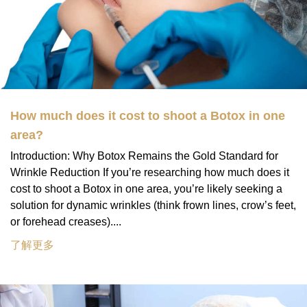
How much does it cost to shoot a Botox in one
area?
Introduction: Why Botox Remains the Gold Standard for
Wrinkle Reduction If you’re researching how much does it
cost to shoot a Botox in one area, you’re likely seeking a
solution for dynamic wrinkles (think frown lines, crow’s feet,
or forehead creases)....
了解更多