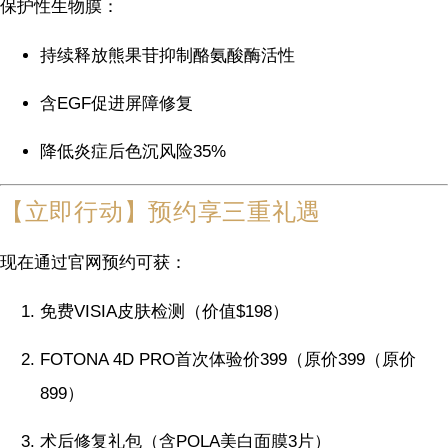
保护性生物膜：
持续释放熊果苷抑制酪氨酸酶活性
含EGF促进屏障修复
降低炎症后色沉风险35%
【立即行动】预约享三重礼遇
现在通过官网预约可获：
免费VISIA皮肤检测（价值$198）
FOTONA 4D PRO首次体验价
399（原价
399
（原价
899）
术后修复礼包（含POLA美白面膜3片）