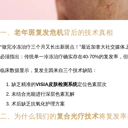
一、
老年斑复发危机
背后的技术真相
“做完冷冻治疗三个月又长出新斑点！”最近加拿大社交媒体
必须指出：传统单一冷冻治疗确实存在40-70%的复发率，
临床数据显示，复发主因来自三个技术缺陷：
缺乏精准的
VISIA皮肤检测系统
定位色素层次
未结合光能进行深层色素瓦解
术后缺乏抗氧化护理方案
二、为什么我们的
复合光疗技术
将复发率