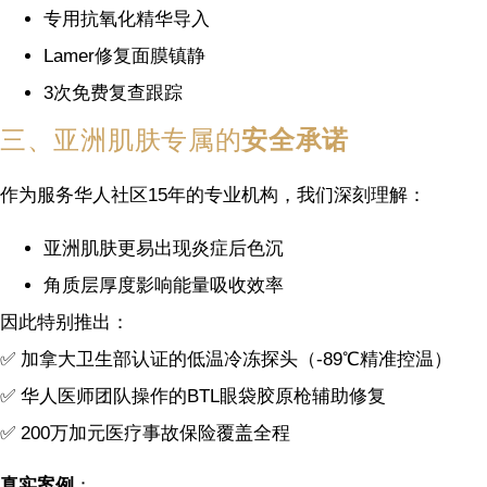
专用抗氧化精华导入
Lamer修复面膜镇静
3次免费复查跟踪
三、亚洲肌肤专属的
安全承诺
作为服务华人社区15年的专业机构，我们深刻理解：
亚洲肌肤更易出现炎症后色沉
角质层厚度影响能量吸收效率
因此特别推出：
✅ 加拿大卫生部认证的低温冷冻探头（-89℃精准控温）
✅ 华人医师团队操作的BTL眼袋胶原枪辅助修复
✅ 200万加元医疗事故保险覆盖全程
真实案例
：