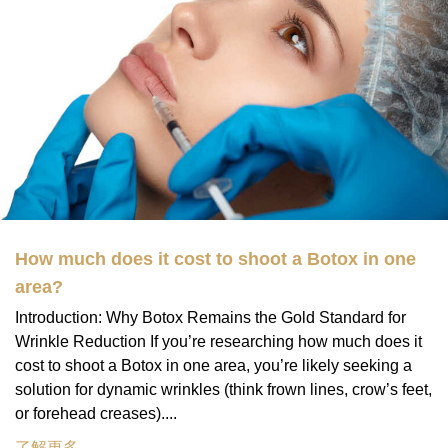
How much does it cost to shoot a Botox in one
area?
Introduction: Why Botox Remains the Gold Standard for
Wrinkle Reduction If you’re researching how much does it
cost to shoot a Botox in one area, you’re likely seeking a
solution for dynamic wrinkles (think frown lines, crow’s feet,
or forehead creases)....
了解更多