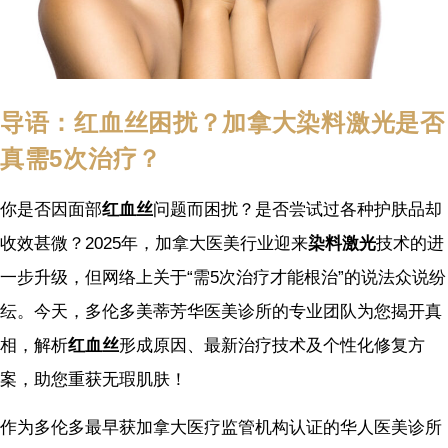
导语：红血丝困扰？加拿大染料激光是否
真需5次治疗？
你是否因面部
红血丝
问题而困扰？是否尝试过各种护肤品却
收效甚微？2025年，加拿大医美行业迎来
染料激光
技术的进
一步升级，但网络上关于“需5次治疗才能根治”的说法众说纷
纭。今天，多伦多美蒂芳华医美诊所的专业团队为您揭开真
相，解析
红血丝
形成原因、最新治疗技术及个性化修复方
案，助您重获无瑕肌肤！
作为多伦多最早获加拿大医疗监管机构认证的华人医美诊所