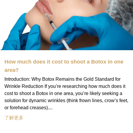
How much does it cost to shoot a Botox in one
area?
Introduction: Why Botox Remains the Gold Standard for
Wrinkle Reduction If you’re researching how much does it
cost to shoot a Botox in one area, you’re likely seeking a
solution for dynamic wrinkles (think frown lines, crow’s feet,
or forehead creases)....
了解更多