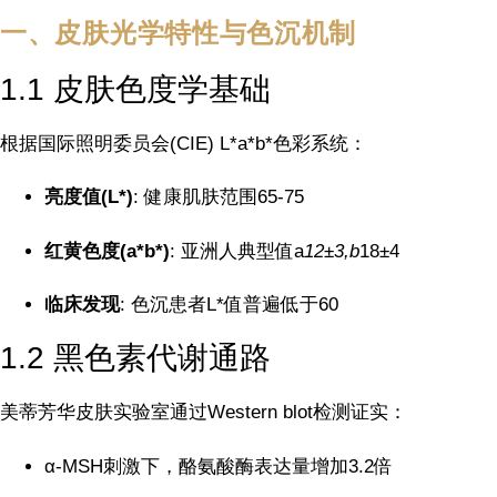
一、皮肤光学特性与色沉机制
1.1 皮肤色度学基础
根据国际照明委员会(CIE) L*a*b*色彩系统：
亮度值(L*)
: 健康肌肤范围65-75
红黄色度(a*b*)
: 亚洲人典型值a
12±3,b
18±4
临床发现
: 色沉患者L*值普遍低于60
1.2 黑色素代谢通路
美蒂芳华皮肤实验室通过Western blot检测证实：
α-MSH刺激下，酪氨酸酶表达量增加3.2倍