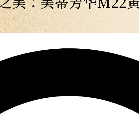
之美：美蒂芳华M22