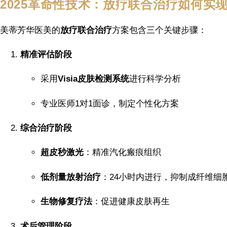
2025革命性技术：放疗联合治疗如何实现
美蒂芳华医美的
放疗联合治疗
方案包含三个关键步骤：
精准评估阶段
采用
Visia皮肤检测系统
进行科学分析
专业医师1对1面诊，制定个性化方案
综合治疗阶段
超皮秒激光
：精准汽化瘢痕组织
低剂量放射治疗
：24小时内进行，抑制成纤维细
生物修复疗法
：促进健康皮肤再生
术后管理阶段