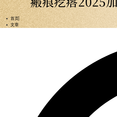
瘢痕疙瘩2025
首页
文章