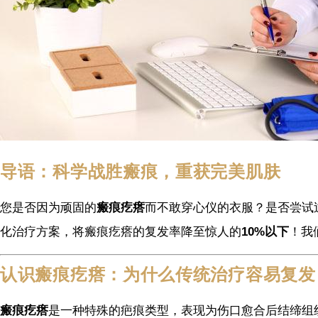
导语：科学战胜瘢痕，重获完美肌肤
您是否因为顽固的
瘢痕疙瘩
而不敢穿心仪的衣服？是否尝试过
化治疗方案，将瘢痕疙瘩的复发率降至惊人的
10%以下
！我
认识瘢痕疙瘩：为什么传统治疗容易复发
瘢痕疙瘩
是一种特殊的疤痕类型，表现为伤口愈合后结缔组