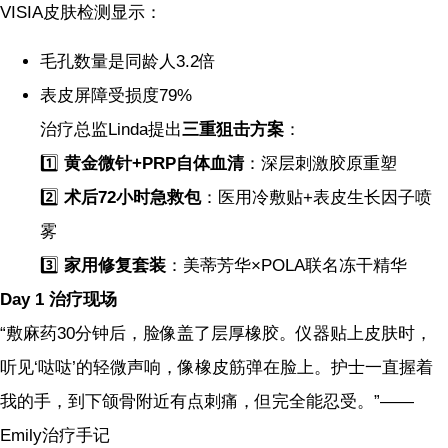
VISIA皮肤检测显示：
毛孔数量是同龄人3.2倍
表皮屏障受损度79%
治疗总监Linda提出
三重狙击方案
：
1️⃣
黄金微针+PRP自体血清
：深层刺激胶原重塑
2️⃣
术后72小时急救包
：医用冷敷贴+表皮生长因子喷
雾
3️⃣
家用修复套装
：美蒂芳华×POLA联名冻干精华
Day 1 治疗现场
“敷麻药30分钟后，脸像盖了层厚橡胶。仪器贴上皮肤时，
听见‘哒哒’的轻微声响，像橡皮筋弹在脸上。护士一直握着
我的手，到下颌骨附近有点刺痛，但完全能忍受。”——
Emily治疗手记