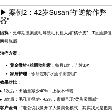
▶ 案例2：42岁Susan的“逆龄作弊
器”
困扰
：更年期激素波动导致毛孔粗大如“橘子皮”，T区油腻但
两颊脱屑
治疗方案
：
黄金微针+丝丽动能素
：每月1次，连续3次
家居护理
：诊所定制“水油平衡套组”
效果对比
：
▸ 1次后：出油量减少40%，上妆不卡粉
▸ 3次后：毛孔直径缩小62%，素颜呈现“柔焦雾面感”
客户金句
：“老公说我像开了人像美化模式，其实我只是把美