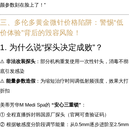
颜参数刻在脸上了！”
三、多伦多黄金微针价格陷阱：警惕“低
价体验”背后的毁容风险！
1. 为什么说“探头决定成败”？
⚠️
非法改装探头
：部分机构重复使用一次性针头，消毒不彻
底引发感染
⚠️
能量参数造假
：为缩短治疗时间调低射频强度，效果大打
折扣
美蒂芳华M Medi Spa的
“安心三重锁”
：
① 全程直播拆封韩国原厂探头（官网可查验证码）
② 根据敏感度分阶段调节能量：从0.5mm逐步进阶至2.5mm