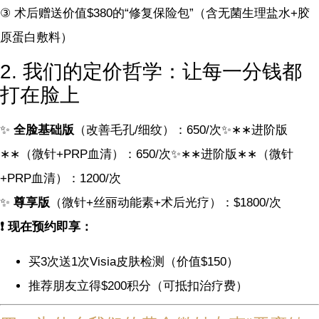
③ 术后赠送价值$380的“修复保险包”（含无菌生理盐水+胶
原蛋白敷料）
2. 我们的定价哲学：让每一分钱都
打在脸上
✨
全脸基础版
（改善毛孔/细纹）：
650/次✨∗∗进阶版
∗∗（微针+PRP血清）：
650/
次
✨
∗
∗
进阶版
∗
∗
（微针
+
PRP
血清）：
1200/次
✨
尊享版
（微针+丝丽动能素+术后光疗）：$1800/次
❗ 现在预约即享：
买3次送1次Visia皮肤检测（价值$150）
推荐朋友立得$200积分（可抵扣治疗费）