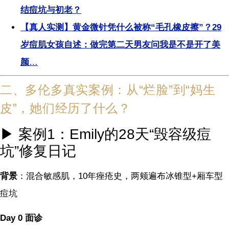
结痘坑与初老？
【真人实测】黄金微针凭什么被称“毛孔橡皮擦”？29
岁痘肌女孩自述：做完第二天男友问我是不是开了美
颜
…
二、多伦多真实案例：从“烂脸”到“妈生
皮”，她们经历了什么？
▶ 案例1：Emily的28天“毁容级痘
坑”修复日记
背景
：混合敏感肌，10年痤疮史，两颊遍布冰锥型+厢车型
痘坑
Day 0 面诊