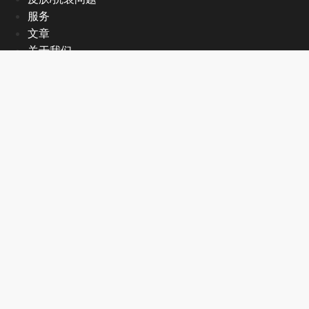
服务
文章
关于我们
EN
首页
皮肤/抗衰问题
服务
文章
关于我们
EN
联系方式
+1 905-470-2998
info@mmedispa.com
8130 Birchmount Rd #26-27,
Markham, ON L6G 0E3