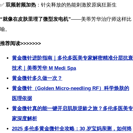
✅
双频射频加热
：针尖释放的热能刺激胶原疯狂新生
“就像在皮肤里埋了微型发电机”
——美蒂芳华治疗师这样比
喻。
推荐阅读>>>>>>>
黄金微针进阶指南｜多伦多医美专家解密精准分层抗衰
技术｜美蒂芳华 M Medi Spa
黄金微针多久做一次？
黄金微针（Golden Micro-needling RF）科学焕肤的
医理依据
黄金微针真的能一键开启肌肤逆龄之旅？多伦多医美专
家深度解析
2025 多伦多黄金微针全攻略：30 岁宝妈亲测，如何终