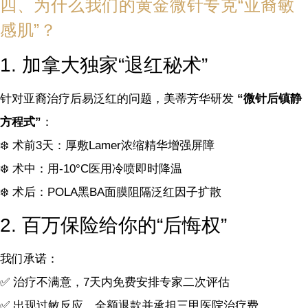
四、为什么我们的黄金微针专克“亚裔敏
感肌”？
1. 加拿大独家“退红秘术”
针对亚裔治疗后易泛红的问题，美蒂芳华研发
“微针后镇静
方程式”
：
❄️ 术前3天：厚敷Lamer浓缩精华增强屏障
❄️ 术中：用-10°C医用冷喷即时降温
❄️ 术后：POLA黑BA面膜阻隔泛红因子扩散
2. 百万保险给你的“后悔权”
我们承诺：
✅ 治疗不满意，7天内免费安排专家二次评估
✅ 出现过敏反应，全额退款并承担三甲医院治疗费