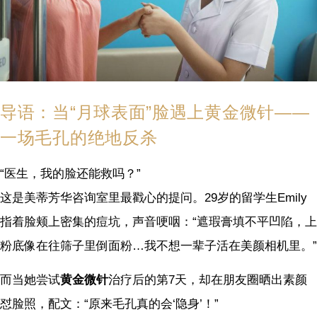
导语：当“月球表面”脸遇上黄金微针——
一场毛孔的绝地反杀
“医生，我的脸还能救吗？”
这是美蒂芳华咨询室里最戳心的提问。29岁的留学生Emily
指着脸颊上密集的痘坑，声音哽咽：“遮瑕膏填不平凹陷，上
粉底像在往筛子里倒面粉…我不想一辈子活在美颜相机里。”
而当她尝试
黄金微针
治疗后的第7天，却在朋友圈晒出素颜
怼脸照，配文：“原来毛孔真的会‘隐身’！”