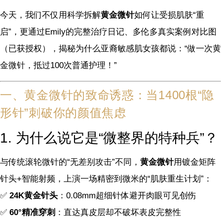
今天，我们不仅用科学拆解
黄金微针
如何让受损肌肤“重
启”，更通过Emily的完整治疗日记、多伦多真实案例对比图
（已获授权），揭秘为什么亚裔敏感肌女孩都说：“做一次黄
金微针，抵过100次普通护理！”
一、黄金微针的致命诱惑：当1400根“隐
形针”刺破你的颜值焦虑
1. 为什么说它是“微整界的特种兵”？
与传统滚轮微针的“无差别攻击”不同，
黄金微针
用镀金矩阵
针头+智能射频，上演一场精密到微米的“肌肤重生计划”：
✅
24K黄金针头
：0.08mm超细针体避开肉眼可见创伤
✅
60°精准穿刺
：直达真皮层却不破坏表皮完整性