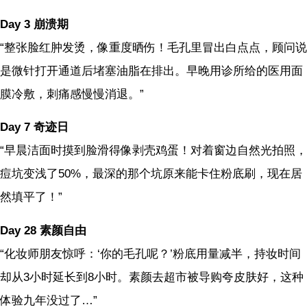
Day 3 崩溃期
“整张脸红肿发烫，像重度晒伤！毛孔里冒出白点点，顾问说
是微针打开通道后堵塞油脂在排出。早晚用诊所给的医用面
膜冷敷，刺痛感慢慢消退。”
Day 7 奇迹日
“早晨洁面时摸到脸滑得像剥壳鸡蛋！对着窗边自然光拍照，
痘坑变浅了50%，最深的那个坑原来能卡住粉底刷，现在居
然填平了！”
Day 28 素颜自由
“化妆师朋友惊呼：‘你的毛孔呢？’粉底用量减半，持妆时间
却从3小时延长到8小时。素颜去超市被导购夸皮肤好，这种
体验九年没过了…”