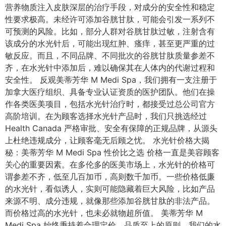
营养物质注入皮肤深层的治疗手段，对成分的安全性和稳定
性要求极高。未经许可添加谷胱甘肽，可能会引发一系列不
可预测的风险。比如，部分人群对谷胱甘肽过敏，注射含有
该成分的水光针后，可能出现红肿、瘙痒，甚至更严重的过
敏反应。而且，不同品牌、不同批次的谷胱甘肽质量参差不
齐，在水光针中添加后，难以确保其在人体内的代谢过程和
安全性。 反观美蒂芳华 M Medi Spa，我们拥有一支注册于
加拿大医疗组织、具备专业认证资质的医护团队。他们在操
作各类医美项目，包括水光针治疗时，都接受过总公司官方
高阶培训。在为顾客选择水光针产品时，我们只挑选经过
Health Canada 严格审批、安全有保障的正规品牌，从源头
上杜绝违规成分，让顾客毫无后顾之忧。 水光针价格大揭
秘：美蒂芳华 M Medi Spa 性价比之选 价格一直是美容顾客
关心的重要因素。在多伦多的医美市场上，水光针的价格可
谓参差不齐，低至几百加币，高则数千加币。一些价格低廉
的水光针，看似诱人，实则可能隐藏着巨大风险，比如产品
来源不明、成分违规，就像那些添加谷胱甘肽的非法产品。
而价格过高的水光针，也未必就物超所值。 美蒂芳华 M
Medi Spa 始终秉持着合理定价、品质至上的原则。我们的水