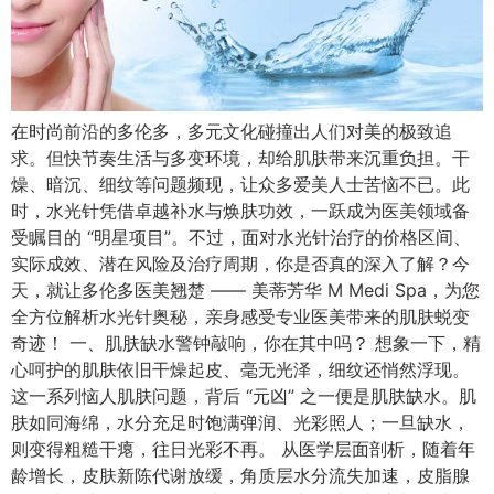
在时尚前沿的多伦多，多元文化碰撞出人们对美的极致追
求。但快节奏生活与多变环境，却给肌肤带来沉重负担。干
燥、暗沉、细纹等问题频现，让众多爱美人士苦恼不已。此
时，水光针凭借卓越补水与焕肤功效，一跃成为医美领域备
受瞩目的 “明星项目”。不过，面对水光针治疗的价格区间、
实际成效、潜在风险及治疗周期，你是否真的深入了解？今
天，就让多伦多医美翘楚 —— 美蒂芳华 M Medi Spa，为您
全方位解析水光针奥秘，亲身感受专业医美带来的肌肤蜕变
奇迹！​ 一、肌肤缺水警钟敲响，你在其中吗？​ 想象一下，精
心呵护的肌肤依旧干燥起皮、毫无光泽，细纹还悄然浮现。
这一系列恼人肌肤问题，背后 “元凶” 之一便是肌肤缺水。肌
肤如同海绵，水分充足时饱满弹润、光彩照人；一旦缺水，
则变得粗糙干瘪，往日光彩不再。​ 从医学层面剖析，随着年
龄增长，皮肤新陈代谢放缓，角质层水分流失加速，皮脂腺