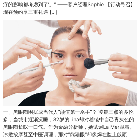
疗的影响都考虑到了’。” ——客户经理Sophie 【行动号召】
现在预约享三重礼遇 […]
一、黑眼圈困扰成当代人”颜值第一杀手”？ 凌晨三点的多伦
多，当城市逐渐沉睡，32岁的Lina却对着镜中自己青灰色的
黑眼圈长叹一口气。作为金融分析师，她试遍La Mer眼霜、
冰敷按摩甚至中医调理，那对”熊猫眼”却像焊在脸上般顽