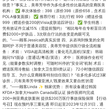
很贵？”事实上，美蒂芳华作为多伦多性价比最高的亚裔医美
机构： ✅ 单次体验价：398（原价398（原价658，含术后
POLA修复面膜） ✅ 推荐疗程：3次/疗程 999（赠送价值
999（赠送价值200的Visia皮肤追踪评估） ✅ 学生特惠：
凭有效证件立减15%（需提前预约） “相比每年在专柜盲目消
费$2000+护肤品，3次联合疗法的改变是肉眼可见
的。”——顾客Jessica的真实反馈 四、从咨询到恢复的全周
期呵护 不同于普通美容院，美蒂芳华提供医疗级全流程服
务： 术前： VISIA超高清检测（量化毛孔面积/深度） 韩籍
顾问1V1面诊（普通话/粤语/英语） 术中： 医师操作全程可
见（能量参数实时调整） 可随时叫停的”安全词”机制 术后：
赠送医用冷敷贴（加拿大卫生部Ⅱ类认证） 72小时微信跟踪
指导 五、为什么亚裔顾客特别信任我们？ “在多伦多试过3家
诊所，只有美蒂芳华懂亚洲人’既要效果又要自然’的需
求。”——顾客Linda ✨ 独家优势： 所有设备通过韩国
KFDA+加拿大Health Canada双认证 操作医师均完成
200+例亚裔皮肤案例 提供$200万医疗事故保险保障 【行动
号召】现在预约享三重礼遇 即日起至2023年12月31日，通