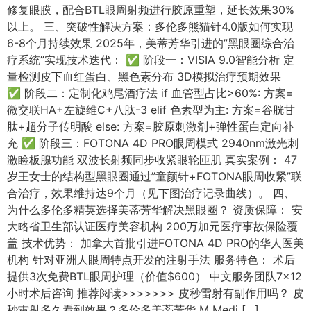
修复眼膜，配合BTL眼周射频进行胶原重塑，延长效果30%
以上。 三、突破性解决方案：多伦多熊猫针4.0版如何实现
6-8个月持续效果 2025年，美蒂芳华引进的”黑眼圈综合治
疗系统”实现技术迭代： ✅ 阶段一：VISIA 9.0智能分析 定
量检测皮下血红蛋白、黑色素分布 3D模拟治疗预期效果
✅ 阶段二：定制化鸡尾酒疗法 if 血管型占比>60%: 方案=
微交联HA+左旋维C+八肽-3 elif 色素型为主: 方案=谷胱甘
肽+超分子传明酸 else: 方案=胶原刺激剂+弹性蛋白定向补
充 ✅ 阶段三：FOTONA 4D PRO眼周模式 2940nm激光刺
激睑板腺功能 双波长射频同步收紧眼轮匝肌 真实案例： 47
岁王女士的结构型黑眼圈通过”童颜针+FOTONA眼周收紧”联
合治疗，效果维持达9个月（见下图治疗记录曲线）。 四、
为什么多伦多精英选择美蒂芳华解决黑眼圈？ 资质保障： 安
大略省卫生部认证医疗美容机构 200万加元医疗事故保险覆
盖 技术优势： 加拿大首批引进FOTONA 4D PRO的华人医美
机构 针对亚洲人眼周特点开发的注射手法 服务特色： 术后
提供3次免费BTL眼周护理（价值$600） 中文服务团队7×12
小时术后咨询 推荐阅读>>>>>>> 皮秒雷射有副作用吗？ 皮
秒雷射多久看到效果？多伦多美蒂芳华 M Medi […]