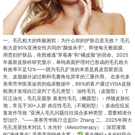
一、毛孔粗大的终极困扰：为什么你的护肤总是无效？ 毛孔
粗大是90%亚洲女性共同的”颜值杀手”。即使每天敷面膜、
用贵妇护肤品，依然难逃”草莓鼻”和”橘皮脸”的宿命。2025
年最新皮肤科研究显示，单纯表面护理对已形成的毛孔粗大
有效率不足12%——因为毛孔扩张的本质是真皮层胶原流
失、皮脂腺分泌过剩和毛囊角化异常的三重作用。 在多伦多
美蒂芳华医美诊所的临床数据中，86%的客户通过VISIA皮肤
检测才发现自己误判了毛孔类型： 油性毛孔（皮脂型）：T
区泛油光，毛孔呈圆形 衰老性毛孔（椭圆型）：伴随皮肤松
弛，常见于30+人群 炎症性毛孔（不规则型）：多由痘痘反
复发作导致 “亚洲人毛孔问题往往混合多种类型，需要精准分
型治疗。”——美蒂芳华医疗总监Dr. Zhang 二、2025年两大
毛孔克星技术对比 1. 水光针（Mesotherapy）：深层灌溉
的”液体黄金” 美蒂芳华特色方案： ✅ 黄金微针+水光针联合