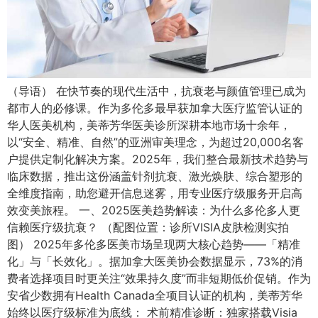
（导语） 在快节奏的现代生活中，抗衰老与颜值管理已成为
都市人的必修课。作为多伦多最早获加拿大医疗监管认证的
华人医美机构，美蒂芳华医美诊所深耕本地市场十余年，
以“安全、精准、自然”的亚洲审美理念，为超过20,000名客
户提供定制化解决方案。2025年，我们整合最新技术趋势与
临床数据，推出这份涵盖针剂抗衰、激光焕肤、综合塑形的
全维度指南，助您避开信息迷雾，用专业医疗级服务开启高
效变美旅程。 一、2025医美趋势解读：为什么多伦多人更
信赖医疗级抗衰？ （配图位置：诊所VISIA皮肤检测实拍
图） 2025年多伦多医美市场呈现两大核心趋势——「精准
化」与「长效化」。据加拿大医美协会数据显示，73%的消
费者选择项目时更关注“效果持久度”而非短期低价促销。作为
安省少数拥有Health Canada全项目认证的机构，美蒂芳华
始终以医疗级标准为底线： 术前精准诊断：独家搭载Visia