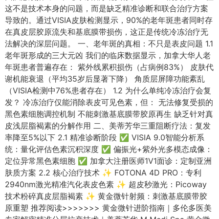
这不是技术本身的问题，而是缺乏精准诊断和联合治疗方案
导致的。通过VISIA皮肤检测显示，90%的老年斑患者同时存
在真皮层胶原流失和基底膜带损伤，这正是传统冷冻治疗无
法解决的深层问题。 一、老年斑的真相：不只是表皮问题 1.1
老年斑形成的三大元凶 我们的临床数据显示，加拿大华人老
年斑患者普遍存在： 紫外线累积损伤（占病例83%） 皮肤代
谢机能衰退（平均35岁后显著下降） 角质层屏障功能紊乱
（VISIA检测中76%患者存在） 1.2 为什么单纯冷冻治疗会复
发？ 冷冻治疗仅能消除表皮可见色素，但： 无法修复受损的
黑色素细胞调控机制 不能刺激基底膜带胶原再生 缺乏针对真
皮浅层脂褐素的分解作用 二、美蒂芳华三重阻断疗法：复发
率降至5%以下 2.1 精准诊断阶段 ✅ VISIA 9.0智能分析系
统：量化评估色素沉积深度 ✅ 偏振光+紫外光多模态成像：
定位异常黑色素细胞 ✅ 加拿大注册医师1V1面诊：定制亚洲
肤质方案 2.2 核心治疗技术 ✨ FOTONA 4D PRO：专利
2940nm激光精准汽化表皮色素 ✨ 超皮秒激光：Picoway
技术粉碎真皮层脂褐素 ✨ 黄金微针射频：刺激基底膜带胶
原重塑 推荐阅读>>>>>>> 黄金微针进阶指南｜多伦多医美