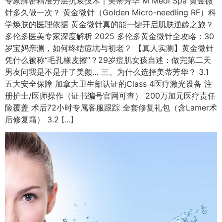
专家解密精准分层抗衰技术｜美蒂芳华 M Medi Spa 黄金微
针多久做一次？ 黄金微针（Golden Micro-needling RF）科
学焕肤的医理依据 黄金微针真的能一键开启肌肤逆龄之旅？
多伦多医美专家深度解析 2025 多伦多黄金微针全攻略：30
岁宝妈亲测，如何终结痘坑与初老？ 【真人实测】黄金微针
凭什么被称“毛孔橡皮擦”？29岁痘肌女孩自述：做完第二天
男友问我是不是开了美颜… 三、为什么选择美蒂芳华？ 3.1
五大安全保障 加拿大卫生部认证的Class 4医疗激光设备 注
册护士/医师操作（证书编号官网可查） 200万加元医疗责任
险覆盖 术后72小时专属客服跟踪 全套修复礼包（含Lamer术
后修复霜） 3.2 […]