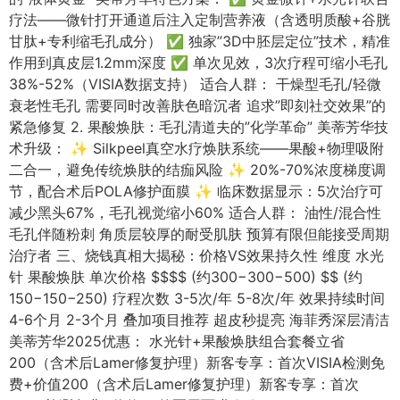
疗法——微针打开通道后注入定制营养液（含透明质酸+谷胱
甘肽+专利缩毛孔成分） ✅ 独家”3D中胚层定位”技术，精准
作用到真皮层1.2mm深度 ✅ 单次见效，3次疗程可缩小毛孔
38%-52%（VISIA数据支持） 适合人群： 干燥型毛孔/轻微
衰老性毛孔 需要同时改善肤色暗沉者 追求”即刻社交效果”的
紧急修复 2. 果酸焕肤：毛孔清道夫的”化学革命” 美蒂芳华技
术升级： ✨ Silkpeel真空水疗焕肤系统——果酸+物理吸附
二合一，避免传统焕肤的结痂风险 ✨ 20%-70%浓度梯度调
节，配合术后POLA修护面膜 ✨ 临床数据显示：5次治疗可
减少黑头67%，毛孔视觉缩小60% 适合人群： 油性/混合性
毛孔伴随粉刺 角质层较厚的耐受肌肤 预算有限但能接受周期
治疗者 三、烧钱真相大揭秘：价格VS效果持久性 维度 水光
针 果酸焕肤 单次价格 $$$$ (约300−300−500) $$ (约
150−150−250) 疗程次数 3-5次/年 5-8次/年 效果持续时间
4-6个月 2-3个月 叠加项目推荐 超皮秒提亮 海菲秀深层清洁
美蒂芳华2025优惠： 水光针+果酸焕肤组合套餐立省
200（含术后Lamer修复护理）新客专享：首次VISIA检测免
费+价值200（含术后Lamer修复护理）新客专享：首次