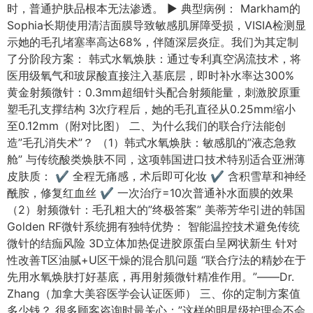
时，普通护肤品根本无法渗透。 ▶ 典型病例： Markham的
Sophia长期使用清洁面膜导致敏感肌屏障受损，VISIA检测显
示她的毛孔堵塞率高达68%，伴随深层炎症。我们为其定制
了分阶段方案： 韩式水氧焕肤：通过专利真空涡流技术，将
医用级氧气和玻尿酸直接注入基底层，即时补水率达300%
黄金射频微针：0.3mm超细针头配合射频能量，刺激胶原重
塑毛孔支撑结构 3次疗程后，她的毛孔直径从0.25mm缩小
至0.12mm（附对比图） 二、为什么我们的联合疗法能创
造”毛孔消失术”？ （1）韩式水氧焕肤：敏感肌的”液态急救
舱” 与传统酸类焕肤不同，这项韩国进口技术特别适合亚洲薄
皮肤质： ✔️ 全程无痛感，术后即可化妆 ✔️ 含积雪草和神经
酰胺，修复红血丝 ✔️ 一次治疗=10次普通补水面膜的效果
（2）射频微针：毛孔粗大的”终极答案” 美蒂芳华引进的韩国
Golden RF微针系统拥有独特优势： 智能温控技术避免传统
微针的结痂风险 3D立体加热促进胶原蛋白呈网状新生 针对
性改善T区油腻+U区干燥的混合肌问题 “联合疗法的精妙在于
先用水氧焕肤打好基底，再用射频微针精准作用。”——Dr.
Zhang（加拿大美容医学会认证医师） 三、你的定制方案值
多少钱？ 很多顾客咨询时最关心：”这样的明星级护理会不会