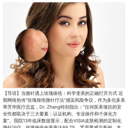
【导语】当微针遇上玫瑰痤疮：科学变美的正确打开方式 近
期网络热传”玫瑰痤疮微针疗法“感染风险争议，作为多伦多美
蒂芳华医疗总监，Dr. Zhang特别指出：”任何医美项目的安
全性都取决于三大要素：认证机构、专业操作和个体化方
案”。我院13年临床数据显示，配合VISIA皮肤检测的定制化
微针治疗，玫瑰痤疮改善率达89.7%，零严重感染案例。本