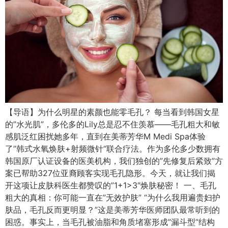
【导语】为什么明星的素颜也能零毛孔？ 每当看到韩国女星
的”水光肌”，多伦多的Lily总是忍不住羡慕——毛孔粗大和敏
感肌泛红困扰她多年，直到在美蒂芳华M Medi Spa体验
了”韩式水氧焕肤+射频微针“联合疗法。作为多伦多少数拥有
韩国原厂认证设备的医美机构，我们独创的”先修复后紧致”方
案已帮助327位亚裔顾客实现毛孔隐形。今天，就让我们揭
开这项让皮肤科医生都赞叹的”1+1>3″焕肤秘密！ 一、毛孔
粗大的真相：你可能一直在”无效护肤” “为什么我用遍贵妇护
肤品，毛孔反而更明显？”这是美蒂芳华医师团队最常听到的
困惑。事实上，当毛孔被油脂和角质堵塞形成”漏斗型”结构