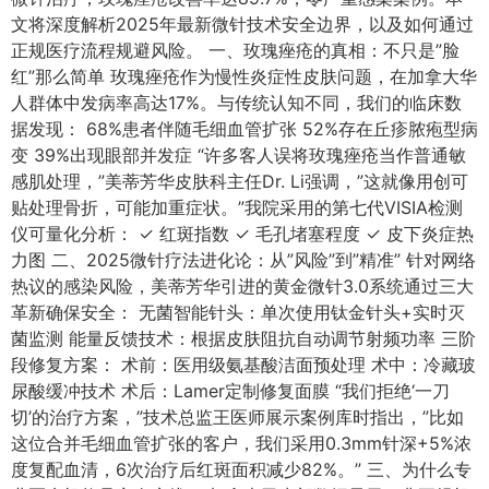
文将深度解析2025年最新微针技术安全边界，以及如何通过
正规医疗流程规避风险。 一、玫瑰痤疮的真相：不只是”脸
红”那么简单 玫瑰痤疮作为慢性炎症性皮肤问题，在加拿大华
人群体中发病率高达17%。与传统认知不同，我们的临床数
据发现： 68%患者伴随毛细血管扩张 52%存在丘疹脓疱型病
变 39%出现眼部并发症 “许多客人误将玫瑰痤疮当作普通敏
感肌处理，”美蒂芳华皮肤科主任Dr. Li强调，”这就像用创可
贴处理骨折，可能加重症状。”我院采用的第七代VISIA检测
仪可量化分析： ✓ 红斑指数 ✓ 毛孔堵塞程度 ✓ 皮下炎症热
力图 二、2025微针疗法进化论：从”风险”到”精准” 针对网络
热议的感染风险，美蒂芳华引进的黄金微针3.0系统通过三大
革新确保安全： 无菌智能针头：单次使用钛金针头+实时灭
菌监测 能量反馈技术：根据皮肤阻抗自动调节射频功率 三阶
段修复方案： 术前：医用级氨基酸洁面预处理 术中：冷藏玻
尿酸缓冲技术 术后：Lamer定制修复面膜 “我们拒绝‘一刀
切’的治疗方案，”技术总监王医师展示案例库时指出，”比如
这位合并毛细血管扩张的客户，我们采用0.3mm针深+5%浓
度复配血清，6次治疗后红斑面积减少82%。” 三、为什么专