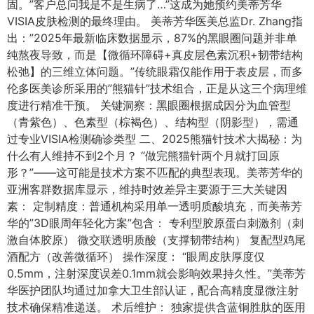
固。”客户总问我是不是生病了…”这成为她预约美蒂芳华
VISIA皮肤检测的最终理由。 美蒂芳华医美总监Dr. Zhang指
出：”2025年最新临床数据显示，87%的黑眼圈问题并非单
纯熬夜导致，而是【微循环障碍+真皮层色素沉积+韧带结构
松弛】的三维立体问题。”传统眼霜仅能作用于表皮层，而多
伦多医美诊所采用的”熊猫针”技术组合，正是从这三个病理维
度进行精准干预。 关键洞察：黑眼圈根据成因分为血管型
（青紫色）、色素型（棕褐色）、结构型（阴影型），需通
过专业VISIA检测确诊类型 二、2025熊猫针技术大揭秘：为
什么有人维持不到2个月？ “做完熊猫针两个月就打回原
形？”——这可能是技术方案不匹配的典型表现。美蒂芳华的
亚洲客群数据库显示，维持时效差异主要源于三大关键因
素： 定制精度：普通机构采用单一透明质酸填充，而美蒂芳
华的”3D眼周年轻化方案”包含： 专利型胶原蛋白刺激剂（刺
激自体胶原） 微交联透明质酸（支撑韧带结构） 复配型鸡尾
酒配方（改善微循环） 操作深度： “眼周皮肤厚度仅
0.5mm，注射深度误差0.1mm就会影响效果持久性。”美蒂芳
华医护团队均通过加拿大卫生部认证，配合高精度显微注射
技术确保精准递送。 术后维护： 独家提供含蓝铜胜肽的医用