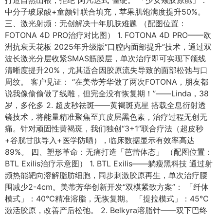
中分子玻尿酸+童颜针联合填充，苹果肌饱满度提升50%。
三、激光射频：无创解决十年肌肤难题 （配图位置：
FOTONA 4D PRO治疗对比图） 1. FOTONA 4D PRO——欧
洲抗衰天花板 2025年升级版“口腔内面部提升”技术，通过双
波长激光分层收紧SMAS筋膜层，单次治疗即可实现下颌线
清晰度提升20%，尤其适合因胶原流失导致的面部松弛与口
周纹。 客户见证： “在美蒂芳华做了两次FOTONA，朋友都
说我像偷偷做了线雕，但完全没有恢复期！”——Linda，38
岁，多伦多 2. 超皮秒祛斑——黄褐斑克星 搭载全息衍射透
镜技术，将能量精准聚焦至真皮层黑色素，治疗过程无创无
痛。针对顽固性黄褐斑，我们独创“3+1”联合疗法（超皮秒
+谷胱甘肽导入+医学防晒），临床数据显示有效率高达
89%。 四、塑形革命：无痛打造「芭蕾体态」 （配图位置：
BTL Exilis治疗示意图） 1. BTL Exilis——躺瘦黑科技 通过射
频热能靶向溶解脂肪细胞，同步刺激胶原再生，单次治疗腰
围减少2-4cm。美蒂芳华创新开发“双模紧致方案”： 「纤体
模式」：40℃精准溶脂，无恢复期。 「提拉模式」：45℃
激活胶原，改善产后松弛。 2. Belkyra溶脂针——双下巴终