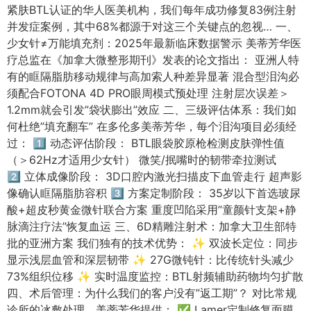
紧肤BTL认证的华人医美机构，我们每年成功修复83例注射
并发症案例，其中68%都源于对这三个关键点的忽视… 一、
少女针≠万能填充剂：2025年最新临床数据警示 美蒂芳华医
疗总监在《加拿大微整形期刊》发表的论文指出： 亚洲人特
有的眶隔脂肪移动规律与高加索人种差异显著 混合型泪沟必
须配合FOTONA 4D PRO眼周模式预处理 注射层次误差＞
1.2mm就会引发”袋状膨出”效应 二、三级评估体系：我们如
何杜绝”填充翻车” 在多伦多美蒂芳华，每个泪沟项目必须经
过： 1️⃣ 动态评估阶段： BTL眼袋胶原枪检测皮肤弹性值
（＞62Hz才适用少女针） 微笑/抿嘴时的韧带牵拉测试
2️⃣ 立体成像阶段： 3D口腔内激光扫描皮下血管走行 超声影
像确认眶隔脂肪容积 3️⃣ 方案定制阶段： 35岁以下首选玻尿
酸+超皮秒黄金微针联合方案 重度凹陷采用”童颜针支架+静
脉滴注疗法”恢复血运 三、6D精雕注射术：加拿大卫生部特
批的亚洲方案 我们独有的技术优势： ✨ 双波长定位：同步
显示浅层血管和深层韧带 ✨ 27G微钝针：比传统针头减少
73%组织位移 ✨ 实时温度监控：BTL射频辅助药物均匀扩散
四、术后管理：为什么我们的客户没有”返工期”？ 对比常规
诊所的冰敷处理，美蒂芳华提供： ✅ Lamer定制修复面膜