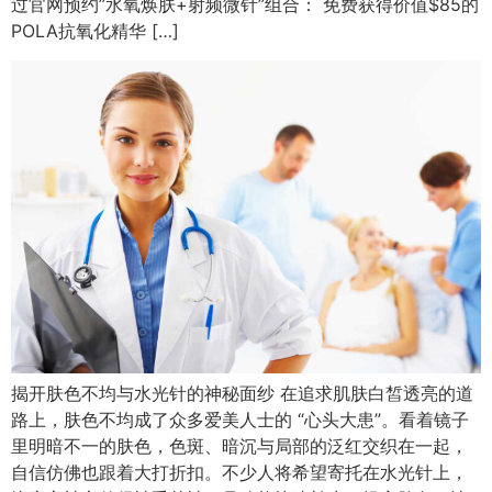
过官网预约”水氧焕肤+射频微针”组合： 免费获得价值$85的
POLA抗氧化精华 […]
揭开肤色不均与水光针的神秘面纱 在追求肌肤白皙透亮的道
路上，肤色不均成了众多爱美人士的 “心头大患”。看着镜子
里明暗不一的肤色，色斑、暗沉与局部的泛红交织在一起，
自信仿佛也跟着大打折扣。不少人将希望寄托在水光针上，