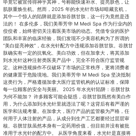
毕竟它被宣传得神乎其神，号称能快速补水、提亮肤色，让
肌肤重焕生机。然而，2025 年的水光针市场却暗藏玄机，
其中一个惊人的陷阱就是添加谷胱甘肽，这一行为竟然是违
法的！ 在多伦多，我们美蒂芳华 M Medi Spa 作为行业内的
佼佼者，始终密切关注着医美市场的动态。凭借专业的医护
团队和丰富的临床经验，我们发现不少美容机构为了所谓的
“美白提亮神效”，在水光针配方中违规添加谷胱甘肽。谷胱甘
肽确实有一定的抗氧化、美白功效，但在加拿大，将其添加
到水光针这种注射类医美产品中，完全不符合医疗监管规
定。这种违规操作不仅破坏了市场的正常秩序，更将消费者
的健康置于危险境地。我们美蒂芳华 M Medi Spa 坚决抵制
这类行为，严格遵循加拿大医疗监管机构的认证标准，保障
每一位顾客的安全与美丽。 2025 年水光针陷阱：谷胱甘肽
为何不能加？ 许多顾客可能会疑惑，谷胱甘肽既然有美白作
用，为什么添加到水光针里就违法了呢？这背后有着严谨的
医学和法规考量。在加拿大，医疗产品的监管极为严格，任
何用于人体注射的产品，从成分到生产工艺都要经过层层审
核。谷胱甘肽虽然本身有一定药用价值，但目前并没有被批
准用于水光针的配方中。 从医学角度来看，水光针是直接将