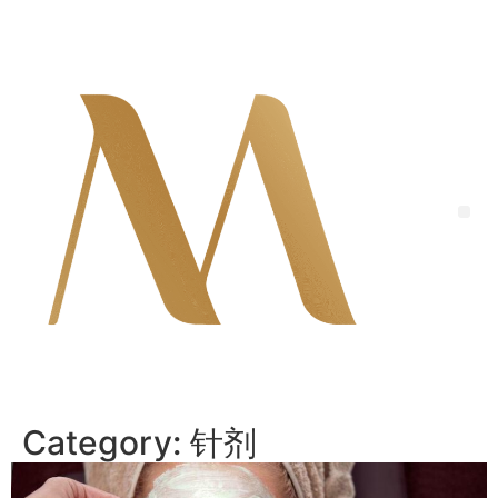
Skip
to
content
Me
Category:
针剂