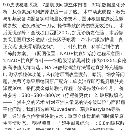
9.0皮肤检测系统，7层肌肤问题立体扫描，30项数据量化分
析，从色素沉积到胶原密度一目了然。 术中动态调控：激光
与射频设备均配备实时能量反馈技术，医师根据皮肤反应微
调参数，避免传统“一刀切”操作导致的灼伤或无效治疗。 术
后无忧保障：全线项目匹配200万加元诊所责任险，术后修
复采用医用级冷敷贴+生长因子喷雾，72小时跟踪护理，真
正实现“变美零后顾之忧”。 二、针剂抗衰：科学定制你的
「冻龄方案」 （配图位置：NAD+抗衰针治疗过程示意图）
1. NAD+抗衰回春针——细胞级逆龄黑科技 作为2025年多伦
多高净值人群首选，NAD+静脉滴注疗法通过直接补充辅酶
I，激活线粒体功能，从代谢层面改善疲劳、暗沉、细纹等问
题。美蒂芳华采用德国原厂配方，单次治疗即可提升肌肤光
泽度30%，搭配黄金微针联合疗程，效果持续6-8个月。 价
格参考：580−580−880/次（疗程价更优） 2. 玻尿酸填充
——自然主义的艺术 针对亚洲人常见的法令纹凹陷与面部扁
平化问题，我们精选韩国Juvederm、瑞典Restylane等品
牌，通过多点位微量注射技术，重塑立体骨相的同时保留原
生表情动态。 明星项目： 「妈生感鼻综合」：0.8ml玻尿酸
打造自然山根，拒绝“阿凡达式”僵硬。 「少女颊胶原舱」：