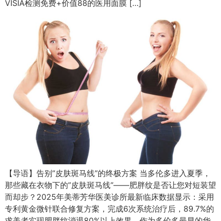
VISIA检测免费+价值88的医用面膜 […]
【导语】告别”皮肤斑马线”的终极方案 当多伦多进入夏季，
那些藏在衣物下的”皮肤斑马线”——肥胖纹是否让您对短装望
而却步？2025年美蒂芳华医美诊所最新临床数据显示：采用
专利黄金微针联合修复方案，完成6次系统治疗后，89.7%的
求美者实现肥胖纹消退80%以上效果。作为多伦多最早的华