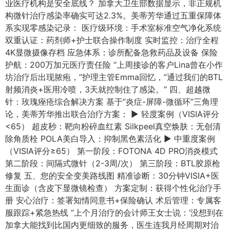
业医疗机构是安全底线？ 加拿大卫生部数据显示，非正规机
构微针治疗感染率确实可达2.3%。美蒂芳华通过五重保障体
系实现零感染记录： 医疗级环境：手术室标准空气净化系统
双重认证：药剂师+护士联合操作制度 实时监控：治疗全程
4K显微摄像存档 应急体系：诊所配备急救药品及设备 保险
护航：200万加元医疗责任险 “上周接诊的客户Lina曾在小作
坊治疗后出现脓疱，”护理主管Emma回忆，”通过我们的BTL
射频消炎+医用冷喷，3天就控制住了感染。” 四、超越微
针：玫瑰痤疮综合解决方案 基于”炎症-屏障-微循环”三角理
论，美蒂芳华推出联合治疗方案： ▶ 轻度案例（VISIA评分
<65） 超皮秒：靶向粉碎血红素 Silkpeel真空焕肤：无创清
除角质栓 POLA美白导入：抑制黑色素活化 ▶ 中重度案例
（VISIA评分≥65） 第一阶段：FOTONA 4D PRO消炎模式
第二阶段：间隔式微针（2-3周/次） 第三阶段：BTL胶原枪
修复 五、您的安全变美路线图 精准诊断：30分钟VISIA+医
生面诊（含皮下显微镜检查） 方案定制：获得个性化治疗手
册 安心治疗：签署知情同意书+保险确认 术后管理：专属客
服跟踪+紧急热线 “上个月治疗的会计师王女士说：‘没想到在
加拿大能找到比国内更细致的服务，医生连我月经周期对治