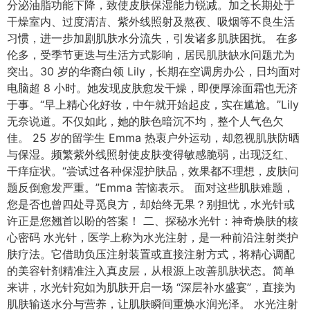
分泌油脂功能下降，致使皮肤保湿能力锐减。加之长期处于
干燥室内、过度清洁、紫外线照射及熬夜、吸烟等不良生活
习惯，进一步加剧肌肤水分流失，引发诸多肌肤困扰。​ 在多
伦多，受季节更迭与生活方式影响，居民肌肤缺水问题尤为
突出。30 岁的华裔白领 Lily，长期在空调房办公，日均面对
电脑超 8 小时。她发现皮肤愈发干燥，即便厚涂面霜也无济
于事。“早上精心化好妆，中午就开始起皮，实在尴尬。”Lily
无奈说道。不仅如此，她的肤色暗沉不均，整个人气色欠
佳。​ 25 岁的留学生 Emma 热衷户外运动，却忽视肌肤防晒
与保湿。频繁紫外线照射使皮肤变得敏感脆弱，出现泛红、
干痒症状。“尝试过各种保湿护肤品，效果都不理想，皮肤问
题反倒愈发严重。”Emma 苦恼表示。​ 面对这些肌肤难题，
您是否也曾四处寻觅良方，却始终无果？别担忧，水光针或
许正是您翘首以盼的答案！​ 二、探秘水光针：神奇焕肤的核
心密码​ 水光针，医学上称为水光注射，是一种前沿注射类护
肤疗法。它借助负压注射装置或直接注射方式，将精心调配
的美容针剂精准注入真皮层，从根源上改善肌肤状态。简单
来讲，水光针宛如为肌肤开启一场 “深层补水盛宴”，直接为
肌肤输送水分与营养，让肌肤瞬间重焕水润光泽。​ 水光注射