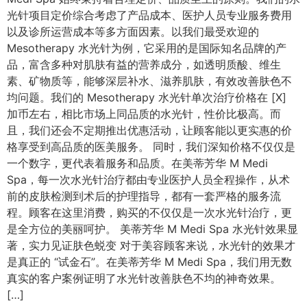
光针项目定价综合考虑了产品成本、医护人员专业服务费用
以及诊所运营成本等多方面因素。以我们最受欢迎的
Mesotherapy 水光针为例，它采用的是国际知名品牌的产
品，富含多种对肌肤有益的营养成分，如透明质酸、维生
素、矿物质等，能够深层补水、滋养肌肤，有效改善肤色不
均问题。我们的 Mesotherapy 水光针单次治疗价格在 [X]
加币左右，相比市场上同品质的水光针，性价比极高。而
且，我们还会不定期推出优惠活动，让顾客能以更实惠的价
格享受到高品质的医美服务。 同时，我们深知价格不仅仅是
一个数字，更代表着服务和品质。在美蒂芳华 M Medi
Spa，每一次水光针治疗都由专业医护人员全程操作，从术
前的皮肤检测到术后的护理指导，都有一套严格的服务流
程。顾客在这里消费，购买的不仅仅是一次水光针治疗，更
是全方位的美丽呵护。 美蒂芳华 M Medi Spa 水光针效果显
著，实力见证肤色蜕变 对于美容顾客来说，水光针的效果才
是真正的 “试金石”。在美蒂芳华 M Medi Spa，我们用无数
真实的客户案例证明了水光针改善肤色不均的神奇效果。
[…]