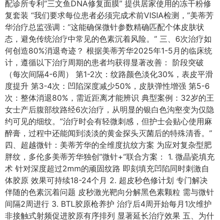
配诊所专利”三文鱼DNA修复面膜” 提供居家使用的冻干粉修
复套装 “我们要求每位患者必须完成术前VISIA检测，”美蒂芳
华治疗总监强调：”这能确保微针参数精确匹配个体皮肤状
态，避免传统治疗中常见的色素沉着风险。” 三、6次治疗如
何创造80%消退奇迹？ 根据美蒂芳华2025年1-5月的临床统
计，遵循以下治疗周期的患者均获得显著改善： 阶段突破
（每次间隔4-6周） 第1-2次：纹路颜色淡化30%，表皮平滑
度提升 第3-4次：凹陷深度减少50%，皮肤弹性增强 第5-6
次：整体消退80%，需近距离才能辨识 典型案例：32岁的王
女士产后腹部纹路经6次治疗，从明显的银白色沟壑变为仅隐
约可见的细纹。”治疗时会有轻微刺感，但护士会贴心使用麻
醉膏，过程中还能闻到淡淡的黄金探头灭菌后的特殊清香。”
四、超越微针：美蒂芳华的全维度抗纹方案 为应对复杂型肥
胖纹，多伦多美蒂芳华独创”微针+”联合方案： 1. 微晶瓷填充
术 针对深度超过2mm的顽固纹路 即刻填充凹陷同时刺激自
体胶原 效果可持续18-24个月 2. 超皮秒色修计划 专门解决
伴随的色素沉着问题 皮秒激光靶向分解黑色素颗粒 需与微针
间隔2周进行 3. BTL胶原枪养护 治疗后4周开始每月1次维护
非接触式射频促进胶原有序排列 显著延长治疗效果 五、为什