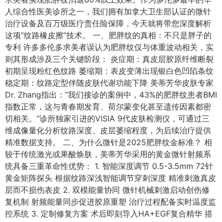
人综合性医美诊所之一，我们拥有加拿大卫生部认证的微针
治疗设备及百万级医疗责任险保障，今天就将带您深度解析
这项”纹路橡皮擦”技术。 一、肥胖纹的真相：不只是胖子的
专利 许多多伦多求美者误认为肥胖纹仅与体重波动相关，实
则其形成涉及三个关键阶段： 炎症期：真皮层胶原纤维断裂
初期呈现粉红色纹路 萎缩期：表皮变薄出现银白色凹陷条纹
稳定期：纹路定型伴随皮肤代谢功能下降 美蒂芳华皮肤专家
Dr. Zhang指出：”我们接诊的案例中，43%的肥胖纹患者BMI
指数正常，这与青春期发育、荷尔蒙变化甚至遗传因素都密
切相关。”诊所独家引进的VISIA 9代皮肤检测仪，可通过三
维成像量化分析纹路深度、皮层萎缩程度，为后续治疗提供
精准数据支持。 二、为什么微针是2025肥胖纹金标准？ 相
较于传统激光或果酸焕肤，美蒂芳华采用的黄金微针射频系
统具备三重革命性优势： 1. 智能深度调节 0.5-3.5mm 72针
黄金矩阵探头 根据纹路深浅智能调节穿刺深度 精准刺激真皮
层而不损伤表皮 2. 双模能量协同 微针机械刺激启动创伤修
复机制 射频能量同步促进胶原重塑 治疗过程配备实时温度监
控系统 3. 定制修复方案 术后即刻导入HA+EGF复合精华 搭