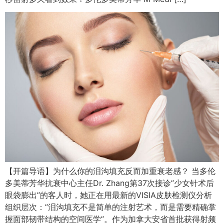
【开篇导语】为什么你的泪沟填充反而加重衰老感？ 当多伦
多美蒂芳华抗衰中心主任Dr. Zhang第37次接诊”少女针术后
眼袋膨出”的客人时，她正在用最新的VISIA皮肤检测仪分析
组织层次：”泪沟填充不是简单的注射艺术，而是需要精确掌
握面部韧带结构的空间医学”。作为加拿大安省首批获得射频