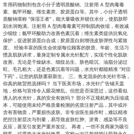
常用药物制剂包含小分子透明质酸钠、注射用 A 型肉毒毒
素、氨甲环酸、维生素类、胶原蛋白等。其中，小分子透明
质酸钠堪称 “保湿王者”，能大量吸收并锁住水分，使肌肤即
刻水润饱满。注射用 A 型肉毒毒素可抑制肌肉收缩，有效减
少细纹；氨甲环酸助力改善色素沉着；维生素类提供抗氧化
保护，促进胶原蛋白合成；胶原蛋白则增强皮肤弹性与紧致
度。​ 经验丰富的医生会依据每位顾客的肤质、年龄、生活习
惯及肌肤诉求，量身定制专属水光针配方，实现个性化肌肤
改善。无论是干燥缺水、细纹丛生、肤色暗沉、油脂分泌过
旺、毛孔粗大，还是色素沉着等问题，水光针都能精准 “对症
下药”，让您的肌肤重获新生。​ 三、鱼龙混杂的水光针市场，
你真的敢贸然选择吗？​ 当下医美市场，水光针广告铺天盖
地，价格与宣传令人眼花缭乱。但您是否深思过，这些看似
诱人的水光针，真的安全有效吗？​ 部分不正规机构为压缩成
本，可能使用未经严格质量检测的劣质注射产品，其中或许
含有害物质，严重损伤皮肤。非专业医生操作时，难以精准
把控注射层次与剂量，易导致皮肤红肿、淤青、感染等不良
反应，甚至引发更严重并发症。​ 再者，一些不良商家为吸引
顾客，过度夸大水光针效果，宣称一次注射就能让肌肤永久