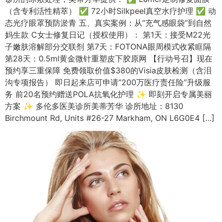
（含专利活性精萃） ✅ 72小时Silkpeel真空水疗护理 ✅ 动
态光疗眼罩预防淤青 五、真实案例：从”充气感眼袋”到自然
妈生款 C女士修复日记（授权使用）： 第1天：接受M22光
子嫩肤溶解部分交联剂 第7天：FOTONA眼周模式收紧眶隔
第28天：0.5ml黄金微针重塑皮下胶原网 【行动号召】现在
预约享三重保障 免费领取价值$380的Visia皮肤检测（含泪
沟专项报告） 即日起来店可申请”200万医疗责任险”升级服
务 前20名预约赠送POLA抗氧化护理 ✨ 即刻开启专属美丽
方案 ✨ 多伦多医美诊所美蒂芳华 诊所地址：8130
Birchmount Rd, Units #26-27 Markham, ON L6G0E4 […]