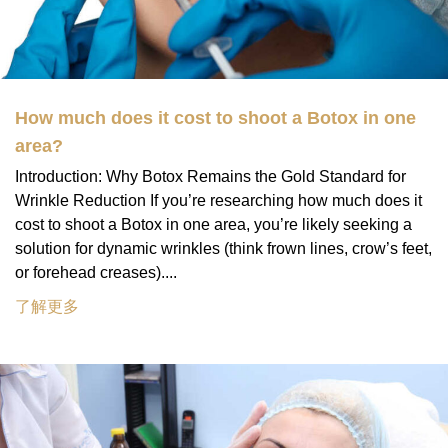
How much does it cost to shoot a Botox in one
area?
Introduction: Why Botox Remains the Gold Standard for
Wrinkle Reduction If you’re researching how much does it
cost to shoot a Botox in one area, you’re likely seeking a
solution for dynamic wrinkles (think frown lines, crow’s feet,
or forehead creases)....
了解更多