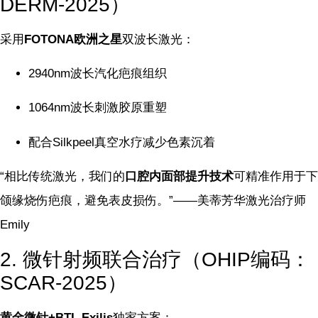
DERM-2025）
采用
FOTONA欧洲之星
双波长激光：
2940nm波长汽化疤痕组织
1064nm波长刺激胶原重塑
配合Silkpeel真空水疗减少色素沉着
“相比传统激光，我们的
口腔内面部提升技术
可精准作用于下
颌缘烧伤疤痕，避免表皮损伤。”——美蒂芳华激光治疗师
Emily
2. 微针射频联合治疗（OHIP编码：
SCAR-2025）
黄金微针+BTL Exilis
独家方案：