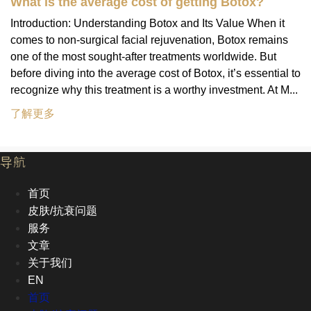
What is the average cost of getting Botox?
Introduction: Understanding Botox and Its Value When it
comes to non-surgical facial rejuvenation, Botox remains
one of the most sought-after treatments worldwide. But
before diving into the average cost of Botox, it’s essential to
recognize why this treatment is a worthy investment. At M...
了解更多
导航
首页
皮肤/抗衰问题
服务
文章
关于我们
EN
首页