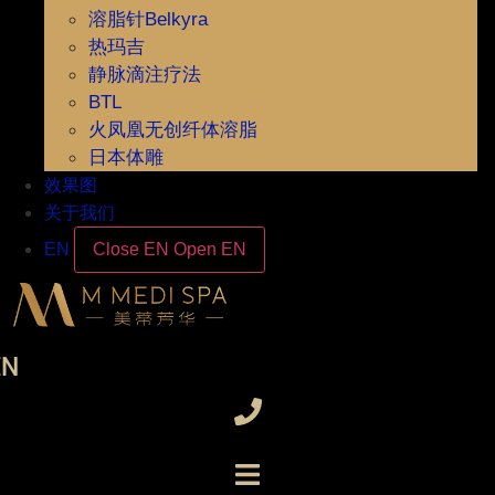
溶脂针Belkyra
热玛吉
静脉滴注疗法
BTL
火凤凰无创纤体溶脂
日本体雕
效果图
关于我们
EN
Close EN
Open EN
EN