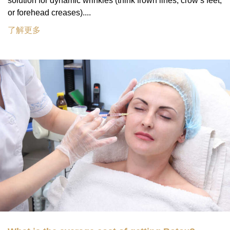
solution for dynamic wrinkles (think frown lines, crow’s feet,
or forehead creases)....
了解更多