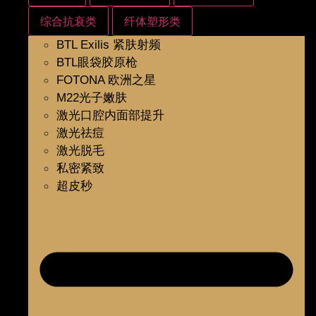
综合抗衰类
纤体塑形类
BTL Exilis 紧肤射频
BTL眼袋胶原枪
FOTONA 欧洲之星
M22光子嫩肤
激光口腔内面部提升
激光祛痘
激光脱毛
私密紧致
超皮秒