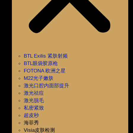
BTL Exilis 紧肤射频
BTL眼袋胶原枪
FOTONA 欧洲之星
M22光子嫩肤
激光口腔内面部提升
激光祛痘
激光脱毛
私密紧致
超皮秒
海菲秀
Visia皮肤检测