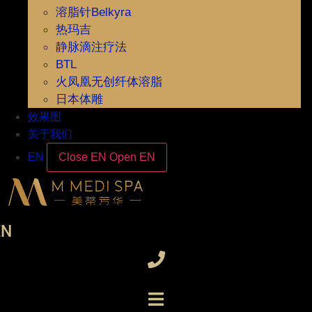
溶脂针Belkyra
热玛吉
静脉滴注疗法
BTL
火凤凰无创纤体溶脂
日本体雕
效果图
关于我们
EN
Close EN
Open EN
EN