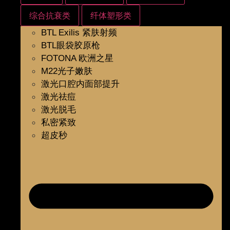
综合抗衰类
纤体塑形类
BTL Exilis 紧肤射频
BTL眼袋胶原枪
FOTONA 欧洲之星
M22光子嫩肤
激光口腔内面部提升
激光祛痘
激光脱毛
私密紧致
超皮秒