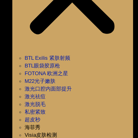
BTL Exilis 紧肤射频
BTL眼袋胶原枪
FOTONA 欧洲之星
M22光子嫩肤
激光口腔内面部提升
激光祛痘
激光脱毛
私密紧致
超皮秒
海菲秀
Visia皮肤检测