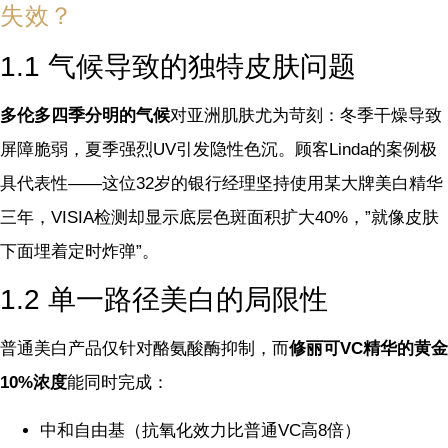
失效？
1.1 气候导致的独特皮肤问题
多伦多四季分明的气候
对亚洲肌肤尤为苛刻：冬季干燥导致
屏障脆弱，夏季强烈UV引发隐性色沉。顾客Linda的案例极
具代表性——这位32岁的银行经理坚持使用某大牌美白精华
三年，VISIA检测却显示底层色斑面积扩大40%，”就像皮肤
下面埋着定时炸弹”。
1.2 单一路径美白的局限性
普通美白产品仅针对酪氨酸酶抑制，而
修丽可VC精华的黄金
10%浓度
能同时完成：
中和自由基（抗氧化效力比普通VC高8倍）