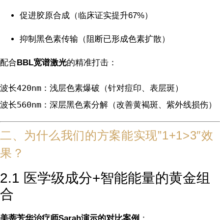
促进胶原合成（临床证实提升67%）
抑制黑色素传输（阻断已形成色素扩散）
配合
BBL宽谱激光
的精准打击：
波长420nm：浅层色素爆破（针对痘印、表层斑）  

波长560nm：深层黑色素分解（改善黄褐斑、紫外线损伤）
二、为什么我们的方案能实现”1+1>3″效
果？
2.1 医学级成分+智能能量的黄金组
合
美蒂芳华治疗师Sarah演示的对比案例
：