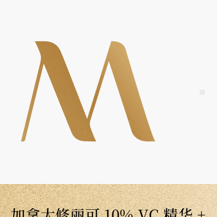
Skip
to
content
Me
加拿大修丽可 10% VC 精华 +