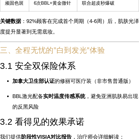
顽固色斑
6次BBL+黄金微针
联合超皮秒爆破
关键数据
：92%顾客在完成首个周期（4-6周）后，肌肤光泽
度提升显著到无需底妆。
三、全程无忧的”白到发光”体验
3.1 安全双保险体系
加拿大卫生部认证
的修丽可医疗装（非市售普通版）
BBL激光配备
实时温度传感系统
，避免亚洲肌肤易出现
的反黑风险
3.2 看得见的效果承诺
我们提供
阶段性VISIA对比报告
，治疗师会详细解读：