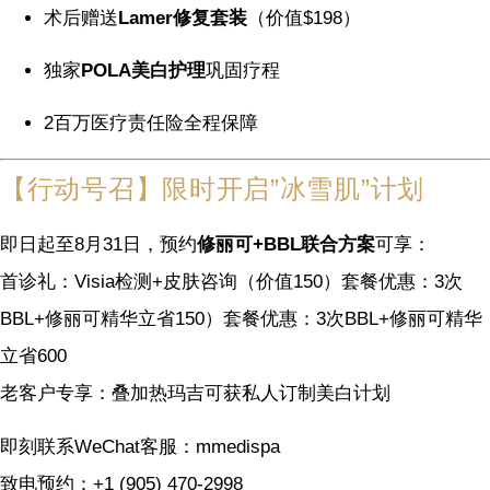
术后赠送
Lamer修复套装
（价值$198）
独家
POLA美白护理
巩固疗程
2百万医疗责任险全程保障
【行动号召】限时开启”冰雪肌”计划
即日起至8月31日，预约
修丽可+BBL联合方案
可享：
首诊礼：Visia检测+皮肤咨询（价值
150）套餐优惠：3次
BBL+修丽可精华立省
150
）
套餐优惠：
3
次
BB
L
+
修丽可精华
立省
600
老客户专享：叠加热玛吉可获私人订制美白计划
即刻联系WeChat客服：mmedispa
致电预约：+1 (905) 470-2998