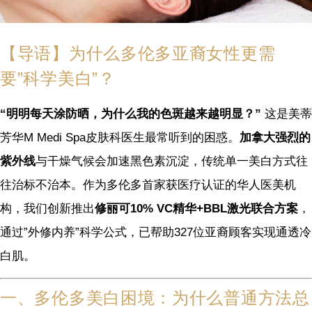
【导语】为什么多伦多亚裔女性更需
要”科学美白”？
“明明每天涂防晒，为什么我的色斑越来越明显？”
这是美蒂
芳华M Medi Spa皮肤科医生最常听到的困惑。
加拿大强烈的
紫外线
与干燥气候会加速黑色素沉淀，传统单一美白方式往
往治标不治本。作为多伦多首家获医疗认证的华人医美机
构，我们创新推出
修丽可10% VC精华+BBL激光联合方案
，
通过”外修内养”科学公式，已帮助327位亚裔顾客实现通透冷
白肌。
一、多伦多美白困境：为什么普通方法总