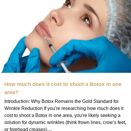
How much does it cost to shoot a Botox in one
area?
Introduction: Why Botox Remains the Gold Standard for
Wrinkle Reduction If you’re researching how much does it
cost to shoot a Botox in one area, you’re likely seeking a
solution for dynamic wrinkles (think frown lines, crow’s feet,
or forehead creases)....