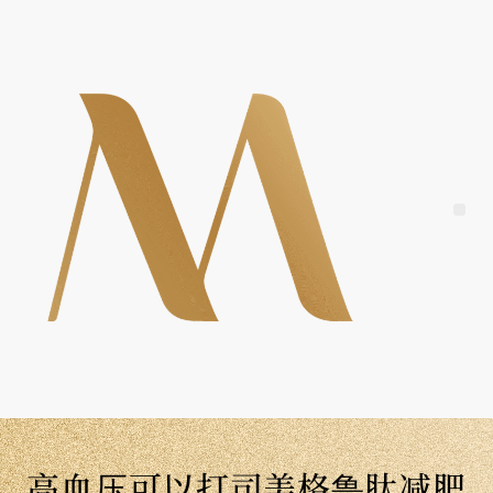
Skip
to
content
Me
高血压可以打司美格鲁肽减肥