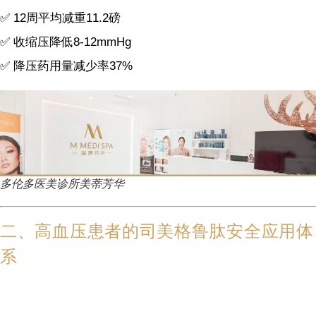
✅ 12周平均减重11.2磅
✅ 收缩压降低8-12mmHg
✅ 降压药用量减少率37%
多伦多医美诊所美蒂芳华
二、高血压患者的司美格鲁肽安全应用体
系