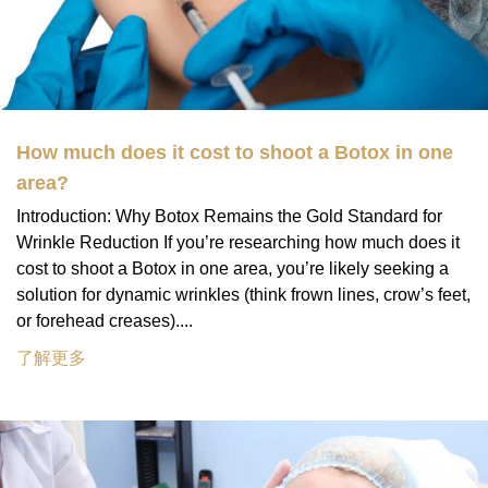
How much does it cost to shoot a Botox in one
area?
Introduction: Why Botox Remains the Gold Standard for
Wrinkle Reduction If you’re researching how much does it
cost to shoot a Botox in one area, you’re likely seeking a
solution for dynamic wrinkles (think frown lines, crow’s feet,
or forehead creases)....
了解更多