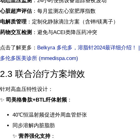
动态血压监测
：24小时便携设备追踪昼夜波动
心脏超声评估
：每月监测左心室肥厚指数
电解质管理
：定制化静脉滴注方案（含钾/镁离子）
药物交互检测
：避免与ACEI类降压药冲突
点击了解更多：
Belkyra 多伦多，溶脂针2024最详细介绍！ |
多伦多医美诊所 (mmedispa.com)
2.3 联合治疗方案增效
针对高血压特性设计：
✨
司美格鲁肽+BTL纤体射频
：
40℃恒温射频促进外周血管舒张
同步溶解内脏脂肪
✨
营养强化支持
：