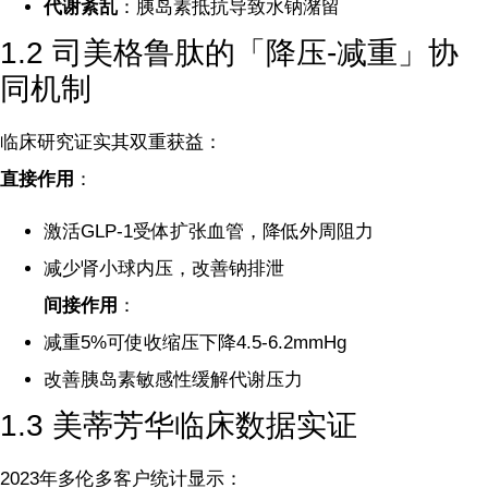
代谢紊乱
：胰岛素抵抗导致水钠潴留
1.2 司美格鲁肽的「降压-减重」协
同机制
临床研究证实其双重获益：
直接作用
：
激活GLP-1受体扩张血管，降低外周阻力
减少肾小球内压，改善钠排泄
间接作用
：
减重5%可使收缩压下降4.5-6.2mmHg
改善胰岛素敏感性缓解代谢压力
1.3 美蒂芳华临床数据实证
2023年多伦多客户统计显示：