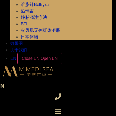
溶脂针Belkyra
热玛吉
静脉滴注疗法
BTL
火凤凰无创纤体溶脂
日本体雕
效果图
关于我们
EN
Close EN
Open EN
EN