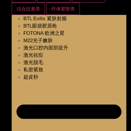
综合抗衰类
纤体塑形类
BTL Exilis 紧肤射频
BTL眼袋胶原枪
FOTONA 欧洲之星
M22光子嫩肤
激光口腔内面部提升
激光祛痘
激光脱毛
私密紧致
超皮秒