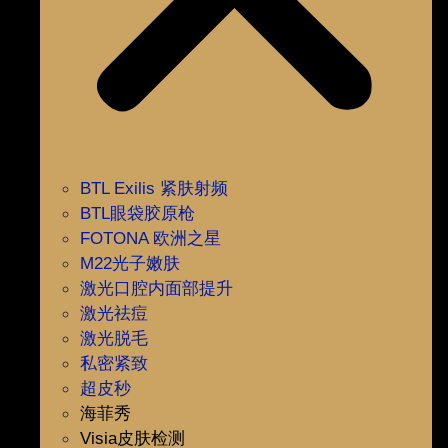
BTL Exilis 紧肤射频
BTL眼袋胶原枪
FOTONA 欧洲之星
M22光子嫩肤
激光口腔内面部提升
激光祛痘
激光脱毛
私密紧致
超皮秒
海菲秀
Visia皮肤检测