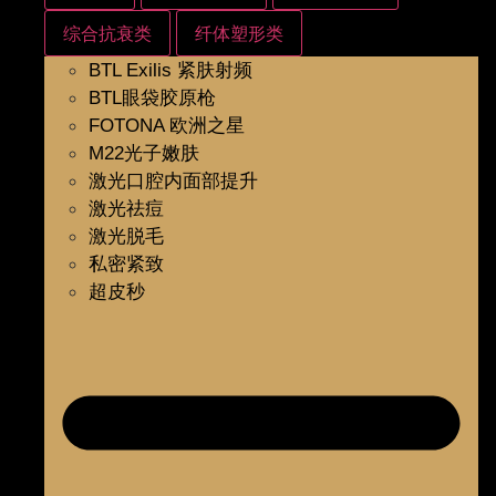
综合抗衰类
纤体塑形类
BTL Exilis 紧肤射频
BTL眼袋胶原枪
FOTONA 欧洲之星
M22光子嫩肤
激光口腔内面部提升
激光祛痘
激光脱毛
私密紧致
超皮秒