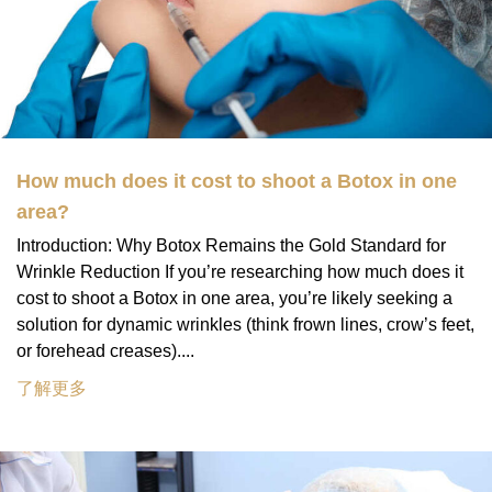
How much does it cost to shoot a Botox in one
area?
Introduction: Why Botox Remains the Gold Standard for
Wrinkle Reduction If you’re researching how much does it
cost to shoot a Botox in one area, you’re likely seeking a
solution for dynamic wrinkles (think frown lines, crow’s feet,
or forehead creases)....
了解更多