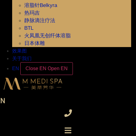
溶脂针Belkyra
热玛吉
静脉滴注疗法
BTL
火凤凰无创纤体溶脂
日本体雕
效果图
关于我们
EN
Close EN
Open EN
EN