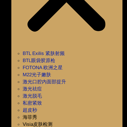
BTL Exilis 紧肤射频
BTL眼袋胶原枪
FOTONA 欧洲之星
M22光子嫩肤
激光口腔内面部提升
激光祛痘
激光脱毛
私密紧致
超皮秒
海菲秀
Visia皮肤检测