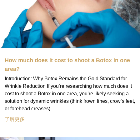
How much does it cost to shoot a Botox in one
area?
Introduction: Why Botox Remains the Gold Standard for
Wrinkle Reduction If you’re researching how much does it
cost to shoot a Botox in one area, you’re likely seeking a
solution for dynamic wrinkles (think frown lines, crow’s feet,
or forehead creases)....
了解更多