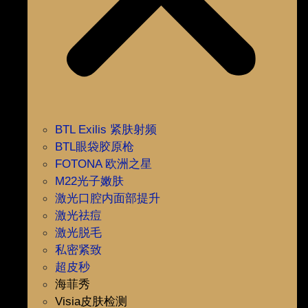
BTL Exilis 紧肤射频
BTL眼袋胶原枪
FOTONA 欧洲之星
M22光子嫩肤
激光口腔内面部提升
激光祛痘
激光脱毛
私密紧致
超皮秒
海菲秀
Visia皮肤检测