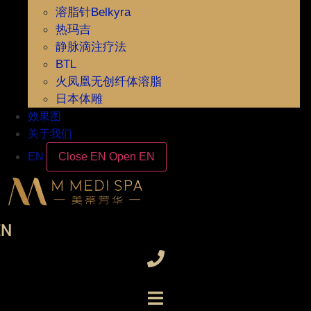
溶脂针Belkyra
热玛吉
静脉滴注疗法
BTL
火凤凰无创纤体溶脂
日本体雕
效果图
关于我们
EN
Close EN
Open EN
EN