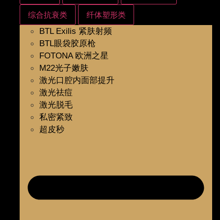
综合抗衰类
纤体塑形类
BTL Exilis 紧肤射频
BTL眼袋胶原枪
FOTONA 欧洲之星
M22光子嫩肤
激光口腔内面部提升
激光祛痘
激光脱毛
私密紧致
超皮秒