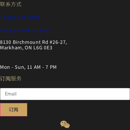
联系方式
+1 905-470-2998
info@mmedispa.com
8130 Birchmount Rd #26-27,
Markham, ON L6G 0E3
Mon - Sun, 11 AM - 7 PM
订阅服务
订阅