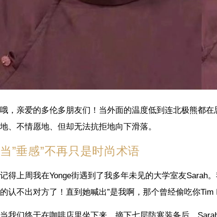
哦，亲爱的多伦多朋友们！当外面的温度低到连北极熊都在
地、不情愿地、但却无法抗拒地向下滑落。
当”垂感”不再只是时尚术语
记得上周我在Yonge街遇到了我多年未见的大学室友Sar
的认不出对方了！直到她喊出”是我啊，那个曾经偷吃你Tim Hor
当我们终于在咖啡店里坐下来，摘下七层防寒装备后，Sar