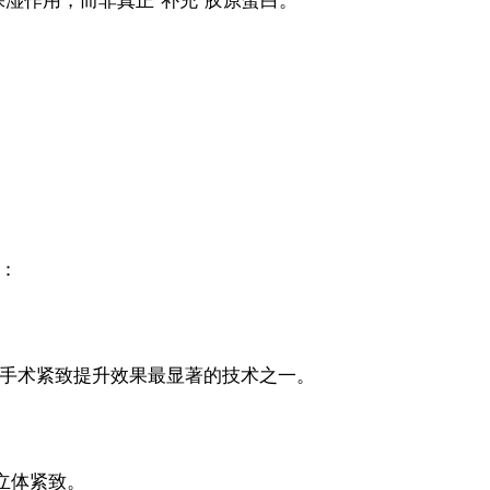
湿作用，而非真正”补充”胶原蛋白。
构：
非手术紧致提升效果最显著的技术之一。
立体紧致。