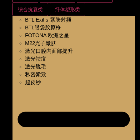
综合抗衰类
纤体塑形类
BTL Exilis 紧肤射频
BTL眼袋胶原枪
FOTONA 欧洲之星
M22光子嫩肤
激光口腔内面部提升
激光祛痘
激光脱毛
私密紧致
超皮秒