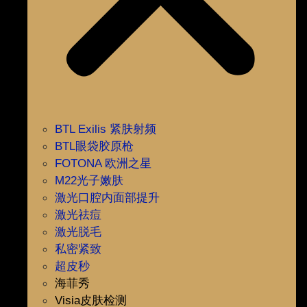
BTL Exilis 紧肤射频
BTL眼袋胶原枪
FOTONA 欧洲之星
M22光子嫩肤
激光口腔内面部提升
激光祛痘
激光脱毛
私密紧致
超皮秒
海菲秀
Visia皮肤检测