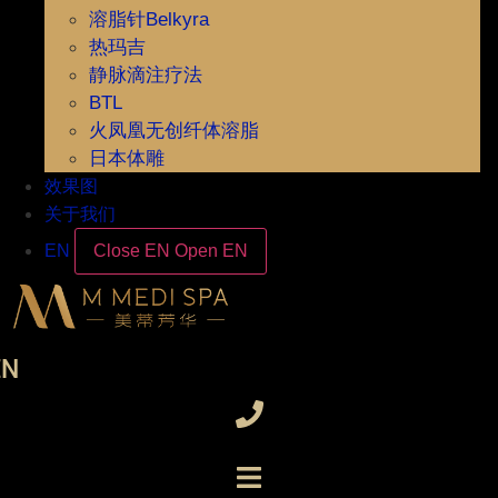
溶脂针Belkyra
热玛吉
静脉滴注疗法
BTL
火凤凰无创纤体溶脂
日本体雕
效果图
关于我们
EN
Close EN
Open EN
EN