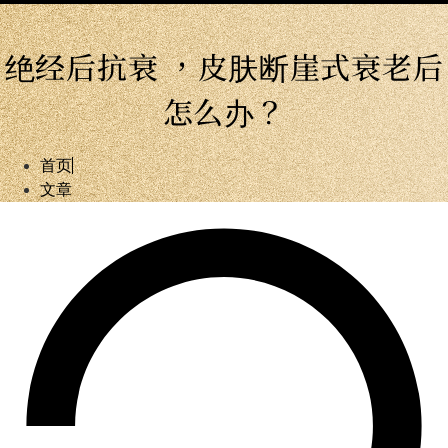
绝经后抗衰 ，皮肤断崖式衰老后
怎么办？
首页
文章