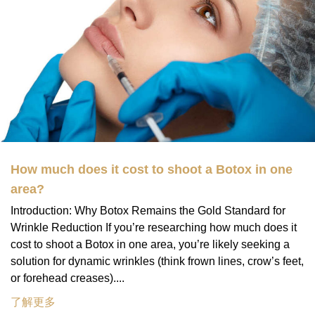
How much does it cost to shoot a Botox in one
area?
Introduction: Why Botox Remains the Gold Standard for
Wrinkle Reduction If you’re researching how much does it
cost to shoot a Botox in one area, you’re likely seeking a
solution for dynamic wrinkles (think frown lines, crow’s feet,
or forehead creases)....
了解更多