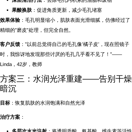
深层清洁疗法
：去除毛孔内积累的油脂和废物
果酸换肤
：促进角质更新，减少毛孔堵塞
效果体验
：毛孔明显缩小，肌肤表面光滑细腻，仿佛经过了
精细的”磨皮”处理，但完全自然。
客户反馈
：”以前总觉得自己的毛孔像’橘子皮’，现在照镜子
时，我惊讶地发现那些讨厌的毛孔几乎看不见了！”——
Linda，42岁，教师
方案三：水润光泽重建——告别干燥
暗沉
目标
：恢复肌肤的水润饱满和自然光泽
治疗方案
：
多层次水光注射
：将透明质酸、氨基酸、维生素等活性