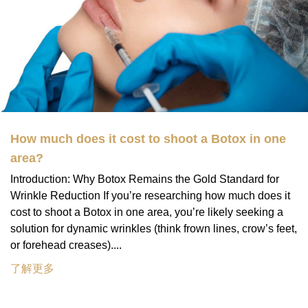
How much does it cost to shoot a Botox in one
area?
Introduction: Why Botox Remains the Gold Standard for
Wrinkle Reduction If you’re researching how much does it
cost to shoot a Botox in one area, you’re likely seeking a
solution for dynamic wrinkles (think frown lines, crow’s feet,
or forehead creases)....
了解更多