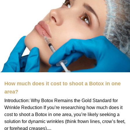
How much does it cost to shoot a Botox in one
area?
Introduction: Why Botox Remains the Gold Standard for
Wrinkle Reduction If you’re researching how much does it
cost to shoot a Botox in one area, you’re likely seeking a
solution for dynamic wrinkles (think frown lines, crow’s feet,
or forehead creases)....