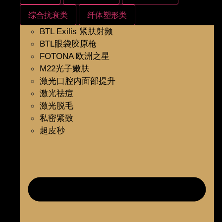
综合抗衰类
纤体塑形类
BTL Exilis 紧肤射频
BTL眼袋胶原枪
FOTONA 欧洲之星
M22光子嫩肤
激光口腔内面部提升
激光祛痘
激光脱毛
私密紧致
超皮秒