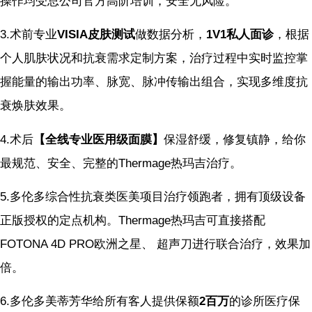
操作均受总公司官方高阶培训，安全无风险。
3.术前专业
VISIA皮肤测试
做数据分析，
1V1私人面诊
，根据
个人肌肤状况和抗衰需求定制方案，治疗过程中实时监控掌
握能量的输出功率、脉宽、脉冲传输出组合，实现多维度抗
衰焕肤效果。
4.术后
【全线专业医用级面膜】
保湿舒缓，修复镇静，给你
最规范、安全、完整的Thermage热玛吉治疗。
5.多伦多综合性抗衰类医美项目治疗领跑者，拥有顶级设备
正版授权的定点机构。Thermage热玛吉可直接搭配
FOTONA 4D PRO欧洲之星、 超声刀进行联合治疗，效果加
倍。
6.多伦多美蒂芳华给所有客人提供保额
2百万
的诊所医疗保