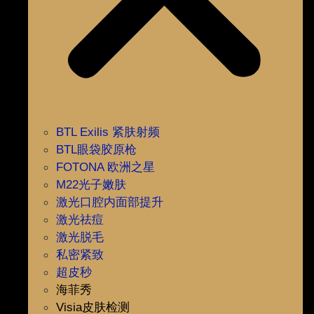
BTL Exilis 紧肤射频
BTL眼袋胶原枪
FOTONA 欧洲之星
M22光子嫩肤
激光口腔内面部提升
激光祛痘
激光脱毛
私密紧致
超皮秒
海菲秀
Visia皮肤检测