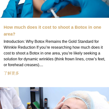
How much does it cost to shoot a Botox in one
area?
Introduction: Why Botox Remains the Gold Standard for
Wrinkle Reduction If you’re researching how much does it
cost to shoot a Botox in one area, you’re likely seeking a
solution for dynamic wrinkles (think frown lines, crow’s feet,
or forehead creases)....
了解更多