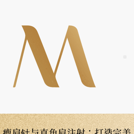
Skip
to
content
Me
瘦肩针与直角肩注射：打造完美