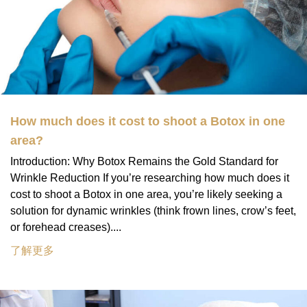
How much does it cost to shoot a Botox in one
area?
Introduction: Why Botox Remains the Gold Standard for
Wrinkle Reduction If you’re researching how much does it
cost to shoot a Botox in one area, you’re likely seeking a
solution for dynamic wrinkles (think frown lines, crow’s feet,
or forehead creases)....
了解更多