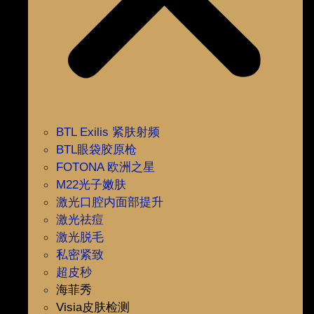
BTL Exilis 紧肤射频
BTL眼袋胶原枪
FOTONA 欧洲之星
M22光子嫩肤
激光口腔内面部提升
激光祛痘
激光脱毛
私密紧致
超皮秒
海菲秀
Visia皮肤检测