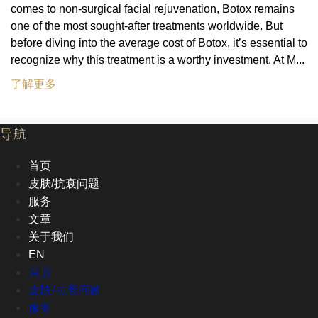
comes to non-surgical facial rejuvenation, Botox remains
one of the most sought-after treatments worldwide. But
before diving into the average cost of Botox, it’s essential to
recognize why this treatment is a worthy investment. At M...
了解更多
导航
首页
皮肤/抗衰问题
服务
文章
关于我们
EN
首页
皮肤/抗衰问题
服务