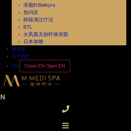
溶脂针Belkyra
热玛吉
静脉滴注疗法
BTL
火凤凰无创纤体溶脂
日本体雕
效果图
关于我们
EN
Close EN
Open EN
EN