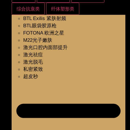
综合抗衰类
纤体塑形类
BTL Exilis 紧肤射频
BTL眼袋胶原枪
FOTONA 欧洲之星
M22光子嫩肤
激光口腔内面部提升
激光祛痘
激光脱毛
私密紧致
超皮秒