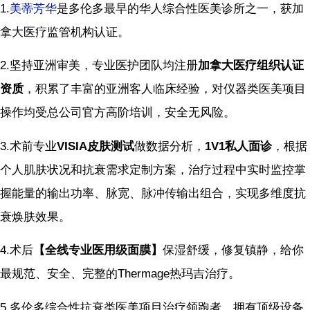
1.
美蒂芳华
是多伦多最早的华人综合性医美诊所之一，获加
拿大医疗监管机构认证。
2.坚持亚洲审美，专业医护团队均注册
加拿大医疗组织认证
资质
，积累了丰富的亚洲客人临床经验，对仪器类医美项目
操作均受总公司官方高阶培训，安全无风险。
3.术前专业
VISIA皮肤测试
做数据分析，
1V1私人面诊
，根据
个人肌肤状况和抗衰需求定制方案，治疗过程中实时监控掌
握能量的输出功率、脉宽、脉冲传输出组合，实现多维度抗
衰焕肤效果。
4.术后
【全线专业医用级面膜】
保湿舒缓，修复镇静，给你
最规范、安全、完整的Thermage热玛吉治疗。
5.多伦多综合性抗衰类医美项目治疗领跑者，拥有顶级设备