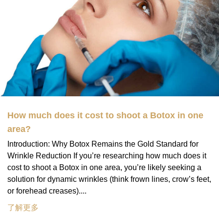
How much does it cost to shoot a Botox in one
area?
Introduction: Why Botox Remains the Gold Standard for
Wrinkle Reduction If you’re researching how much does it
cost to shoot a Botox in one area, you’re likely seeking a
solution for dynamic wrinkles (think frown lines, crow’s feet,
or forehead creases)....
了解更多