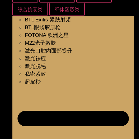
综合抗衰类
纤体塑形类
BTL Exilis 紧肤射频
BTL眼袋胶原枪
FOTONA 欧洲之星
M22光子嫩肤
激光口腔内面部提升
激光祛痘
激光脱毛
私密紧致
超皮秒