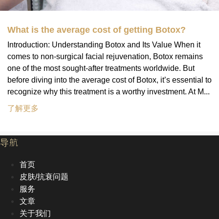
What is the average cost of getting Botox?
Introduction: Understanding Botox and Its Value When it
comes to non-surgical facial rejuvenation, Botox remains
one of the most sought-after treatments worldwide. But
before diving into the average cost of Botox, it’s essential to
recognize why this treatment is a worthy investment. At M...
了解更多
导航
首页
皮肤/抗衰问题
服务
文章
关于我们