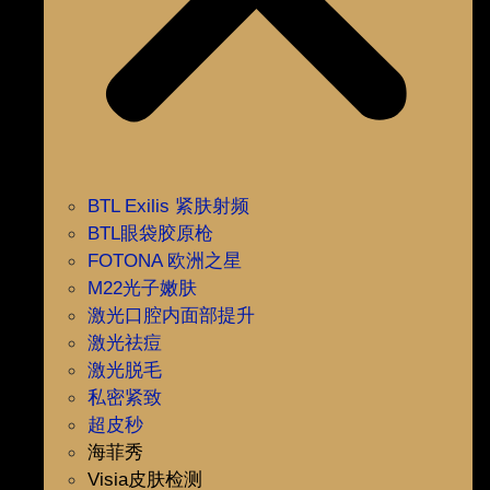
BTL Exilis 紧肤射频
BTL眼袋胶原枪
FOTONA 欧洲之星
M22光子嫩肤
激光口腔内面部提升
激光祛痘
激光脱毛
私密紧致
超皮秒
海菲秀
Visia皮肤检测