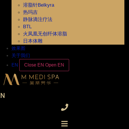
溶脂针Belkyra
热玛吉
静脉滴注疗法
BTL
火凤凰无创纤体溶脂
日本体雕
效果图
关于我们
EN
Close EN
Open EN
EN