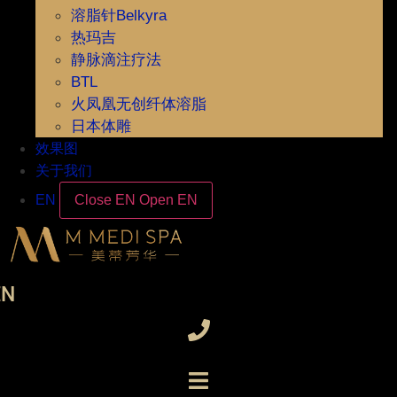
溶脂针Belkyra
热玛吉
静脉滴注疗法
BTL
火凤凰无创纤体溶脂
日本体雕
效果图
关于我们
EN
Close EN
Open EN
EN