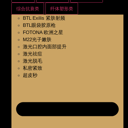
综合抗衰类
纤体塑形类
BTL Exilis 紧肤射频
BTL眼袋胶原枪
FOTONA 欧洲之星
M22光子嫩肤
激光口腔内面部提升
激光祛痘
激光脱毛
私密紧致
超皮秒