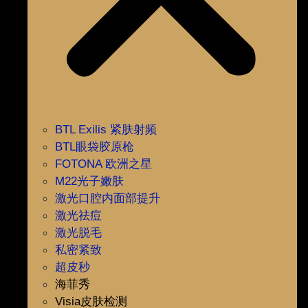
BTL Exilis 紧肤射频
BTL眼袋胶原枪
FOTONA 欧洲之星
M22光子嫩肤
激光口腔内面部提升
激光祛痘
激光脱毛
私密紧致
超皮秒
海菲秀
Visia皮肤检测