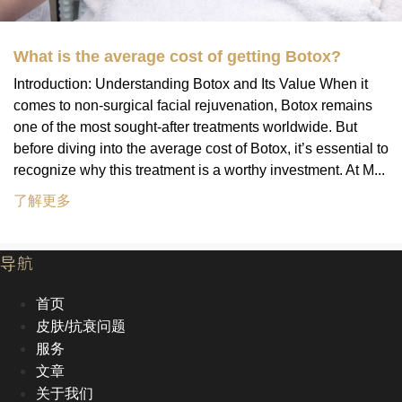
What is the average cost of getting Botox?
Introduction: Understanding Botox and Its Value When it
comes to non-surgical facial rejuvenation, Botox remains
one of the most sought-after treatments worldwide. But
before diving into the average cost of Botox, it’s essential to
recognize why this treatment is a worthy investment. At M...
了解更多
导航
首页
皮肤/抗衰问题
服务
文章
关于我们