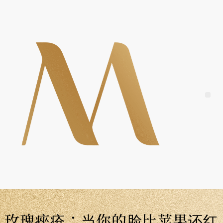
Skip
to
content
Me
玫瑰痤疮：当你的脸比苹果还红