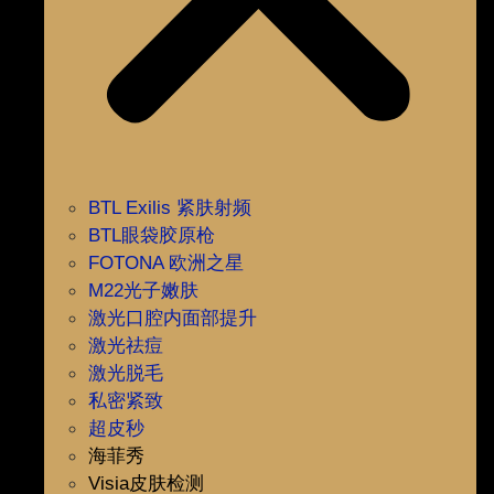
BTL Exilis 紧肤射频
BTL眼袋胶原枪
FOTONA 欧洲之星
M22光子嫩肤
激光口腔内面部提升
激光祛痘
激光脱毛
私密紧致
超皮秒
海菲秀
Visia皮肤检测