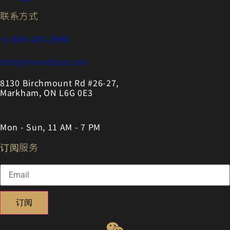
联系方式
+1 905-470-2998
info@mmedispa.com
8130 Birchmount Rd #26-27,
Markham, ON L6G 0E3
Mon - Sun, 11 AM - 7 PM
订阅服务
订阅