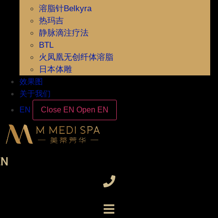
溶脂针Belkyra
热玛吉
静脉滴注疗法
BTL
火凤凰无创纤体溶脂
日本体雕
效果图
关于我们
EN
Close EN
Open EN
EN