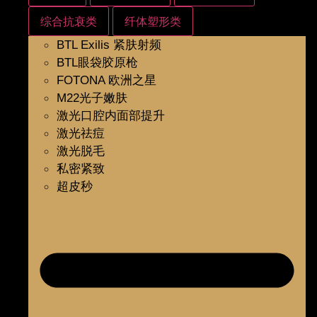
综合抗衰类
纤体塑形类
BTL Exilis 紧肤射频
BTL眼袋胶原枪
FOTONA 欧洲之星
M22光子嫩肤
激光口腔内面部提升
激光祛痘
激光脱毛
私密紧致
超皮秒