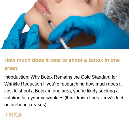
How much does it cost to shoot a Botox in one
area?
Introduction: Why Botox Remains the Gold Standard for
Wrinkle Reduction If you’re researching how much does it
cost to shoot a Botox in one area, you’re likely seeking a
solution for dynamic wrinkles (think frown lines, crow’s feet,
or forehead creases)....
了解更多