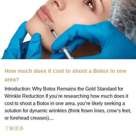
How much does it cost to shoot a Botox in one
area?
Introduction: Why Botox Remains the Gold Standard for
Wrinkle Reduction If you’re researching how much does it
cost to shoot a Botox in one area, you’re likely seeking a
solution for dynamic wrinkles (think frown lines, crow’s feet,
or forehead creases)....
了解更多