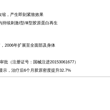
即收缩，产生即刻紧致效果
持续刺激Ⅰ型/Ⅲ型胶原蛋白再生
，2006年扩展至全面部及身体
批（注册证号：国械注进20153061677）
期刊研究显示，治疗后6个月胶原密度提升32.7%