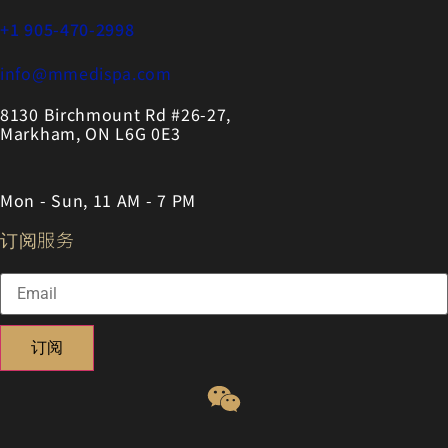
+1 905-470-2998
info@mmedispa.com
8130 Birchmount Rd #26-27,
Markham, ON L6G 0E3
Mon - Sun, 11 AM - 7 PM
订阅服务
订阅