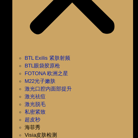
BTL Exilis 紧肤射频
BTL眼袋胶原枪
FOTONA 欧洲之星
M22光子嫩肤
激光口腔内面部提升
激光祛痘
激光脱毛
私密紧致
超皮秒
海菲秀
Visia皮肤检测