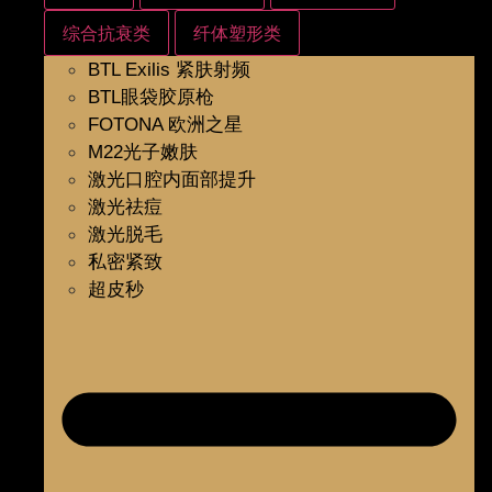
综合抗衰类
纤体塑形类
BTL Exilis 紧肤射频
BTL眼袋胶原枪
FOTONA 欧洲之星
M22光子嫩肤
激光口腔内面部提升
激光祛痘
激光脱毛
私密紧致
超皮秒