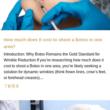
How much does it cost to shoot a Botox in one
area?
Introduction: Why Botox Remains the Gold Standard for
Wrinkle Reduction If you’re researching how much does it
cost to shoot a Botox in one area, you’re likely seeking a
solution for dynamic wrinkles (think frown lines, crow’s feet,
or forehead creases)....
了解更多