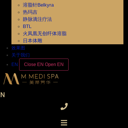
溶脂针Belkyra
热玛吉
静脉滴注疗法
BTL
火凤凰无创纤体溶脂
日本体雕
效果图
关于我们
EN
Close EN
Open EN
EN