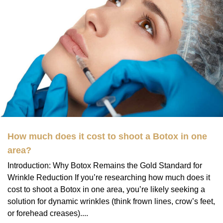
How much does it cost to shoot a Botox in one
area?
Introduction: Why Botox Remains the Gold Standard for
Wrinkle Reduction If you’re researching how much does it
cost to shoot a Botox in one area, you’re likely seeking a
solution for dynamic wrinkles (think frown lines, crow’s feet,
or forehead creases)....