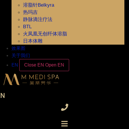
溶脂针Belkyra
热玛吉
静脉滴注疗法
BTL
火凤凰无创纤体溶脂
日本体雕
效果图
关于我们
EN
Close EN
Open EN
EN