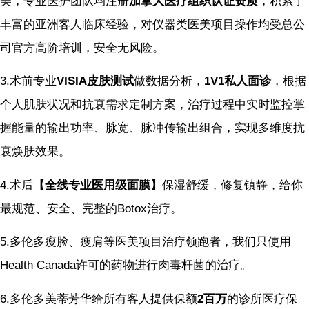
美，专业医护团队均注册
加拿大医疗组织认证资质
，积累了
丰富的亚洲客人临床经验，对仪器类医美项目操作均受总公
司官方高阶培训，安全无风险。
3.术前专业
VISIA皮肤测试
做数据分析，
1V1私人面诊
，根据
个人肌肤状况和抗衰需求定制方案，治疗过程中实时监控掌
握能量的输出功率、脉宽、脉冲传输出组合，实现多维度抗
衰焕肤效果。
4.术后
【全线专业医用级面膜】
保湿舒缓，修复镇静，给你
最规范、安全、完整的Botox治疗。
5.多伦多瘦脸、瘦肩等医美项目治疗领跑者，我们只使用
Health Canada许可的药物进行肉毒杆菌的治疗。
6.多伦多美蒂芳华给所有客人提供保额
2百万
的诊所医疗保