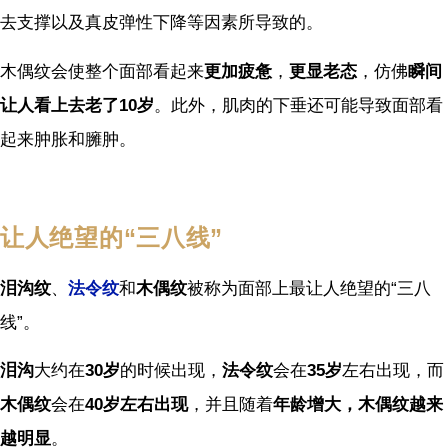
去支撑以及真皮弹性下降等因素所导致的。
木偶纹会使整个面部看起来
更加疲惫
，
更显老态
，仿佛
瞬间
让人看上去老了
10
岁
。此外，肌肉的下垂还可能导致面部看
起来肿胀和臃肿。
让人绝望的
“
三八线
”
泪沟纹
、
法令纹
和
木偶纹
被称为面部上最让人绝望的“三八
线”。
泪沟
大约在
30
岁
的时候出现，
法令纹
会在
35
岁
左右出现，而
木偶纹
会在
40
岁左右出现
，并且随着
年龄增大，木偶纹越来
越明显
。