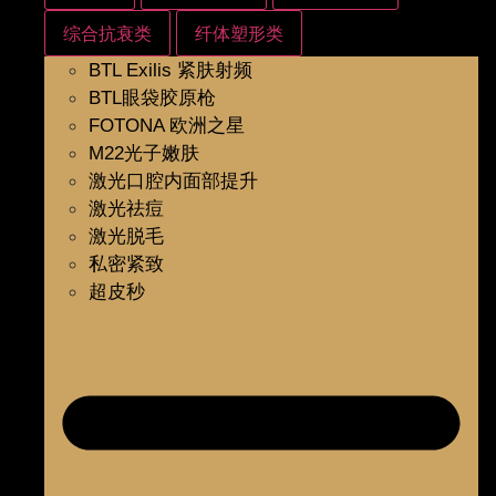
综合抗衰类
纤体塑形类
BTL Exilis 紧肤射频
BTL眼袋胶原枪
FOTONA 欧洲之星
M22光子嫩肤
激光口腔内面部提升
激光祛痘
激光脱毛
私密紧致
超皮秒