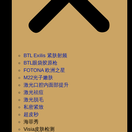
BTL Exilis 紧肤射频
BTL眼袋胶原枪
FOTONA 欧洲之星
M22光子嫩肤
激光口腔内面部提升
激光祛痘
激光脱毛
私密紧致
超皮秒
海菲秀
Visia皮肤检测