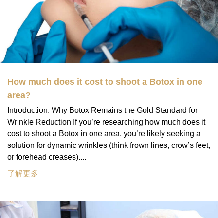
How much does it cost to shoot a Botox in one
area?
Introduction: Why Botox Remains the Gold Standard for
Wrinkle Reduction If you’re researching how much does it
cost to shoot a Botox in one area, you’re likely seeking a
solution for dynamic wrinkles (think frown lines, crow’s feet,
or forehead creases)....
了解更多