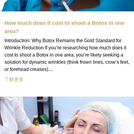
How much does it cost to shoot a Botox in one
area?
Introduction: Why Botox Remains the Gold Standard for
Wrinkle Reduction If you’re researching how much does it
cost to shoot a Botox in one area, you’re likely seeking a
solution for dynamic wrinkles (think frown lines, crow’s feet,
or forehead creases)....
了解更多