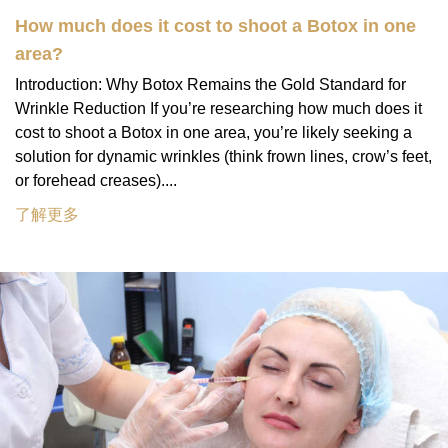
How much does it cost to shoot a Botox in one
area?
Introduction: Why Botox Remains the Gold Standard for
Wrinkle Reduction If you’re researching how much does it
cost to shoot a Botox in one area, you’re likely seeking a
solution for dynamic wrinkles (think frown lines, crow’s feet,
or forehead creases)....
了解更多